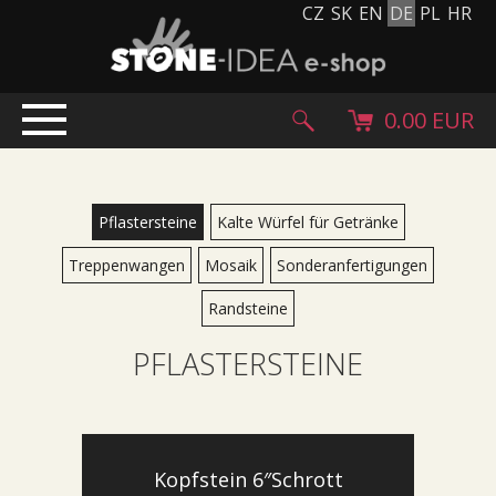
CZ
SK
EN
DE
PL
HR
0.00 EUR
EINLEITUNG
PRODUKTE
Pflastersteine
Kalte Würfel für Getränke
Steinteppich
Treppenwangen
Mosaik
Sonderanfertigungen
Steinpflaster und Fliesen
Randsteine
Kieselsteine, Kopfstein und Granulat
Ergänzende Sortiment
PFLASTERSTEINE
Stein Produkte
Steinblöcke
Creative Floor
Kopfstein 6″Schrott
Terazzo