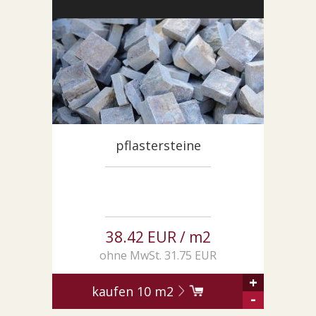
SONDERNABFERTIGUNGEN
ÜBER UNS
AKTUALITÄTEN
SHOWROOM
KONTAKT
pflastersteine
38.42 EUR / m2
ohne MwSt. 31.75 EUR
+
kaufen
10
m2
-