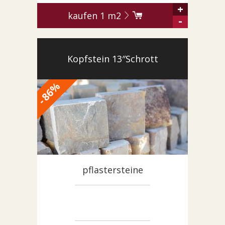
+
kaufen
1
m2
-
Kopfstein 13″Schrott
%
86
-
pflastersteine