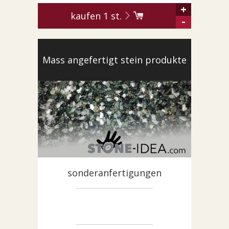
+
kaufen
1
st.
-
Mass angefertigt stein produkte
sonderanfertigungen