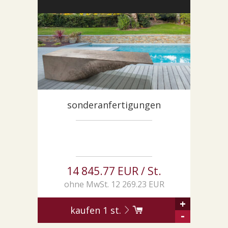
SONDERNABFERTIGUNGEN
ÜBER UNS
AKTUALITÄTEN
SHOWROOM
KONTAKT
sonderanfertigungen
14 845.77 EUR / St.
ohne MwSt. 12 269.23 EUR
+
kaufen
1
st.
-