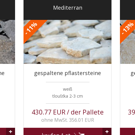
Mediterran
%
11
13
-
-
ne
gespaltene pflastersteine
g
weiß
tloušťka 2-3 cm
430.77 EUR / der Pallete
39
ohne MwSt. 356.01 EUR
+
+