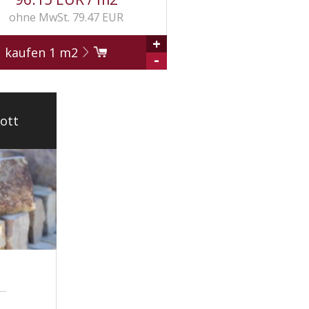
ohne MwSt. 79.47 EUR
+
kaufen
1
m2
-
ott