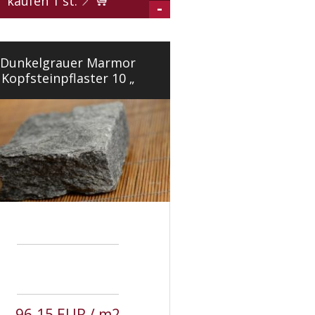
kaufen
1
st.
-
Dunkelgrauer Marmor
Kopfsteinpflaster 10 „
96.15 EUR / m2