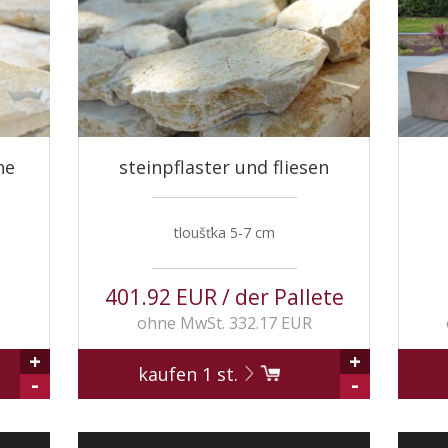
ne
steinpflaster und fliesen
tloušťka 5-7 cm
401.92 EUR / der Pallete
ohne MwSt. 332.17 EUR
+
+
kaufen
1
st.
-
-