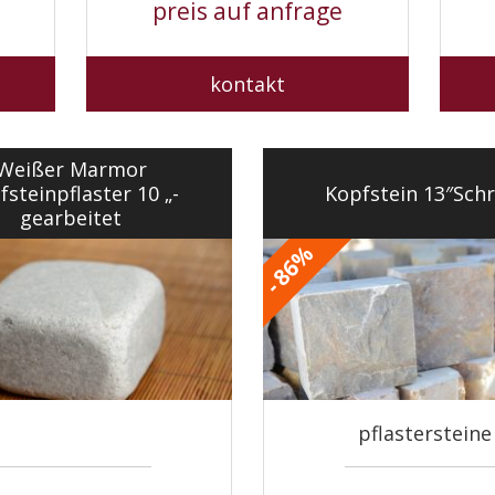
preis auf anfrage
kontakt
Weißer Marmor
fsteinpflaster 10 „-
Kopfstein 13″Schr
gearbeitet
%
86
-
pflastersteine