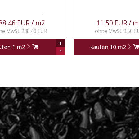
88.46 EUR / m2
11.50 EUR / m
ne MwSt. 238.40 EUR
ohne MwSt. 9.50 E
+
ufen
1
m2
kaufen
10
m2
-