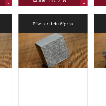
kaufen
1
st.
-
-
Pflasterstein 6″grau