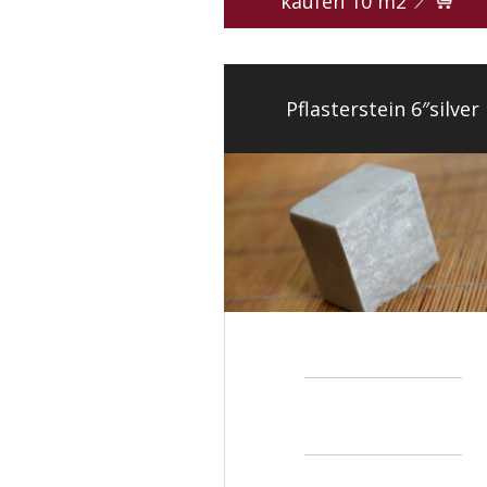
kaufen
10
m2
Pflasterstein 6″silver