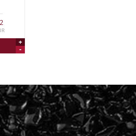
2
UR
+
-