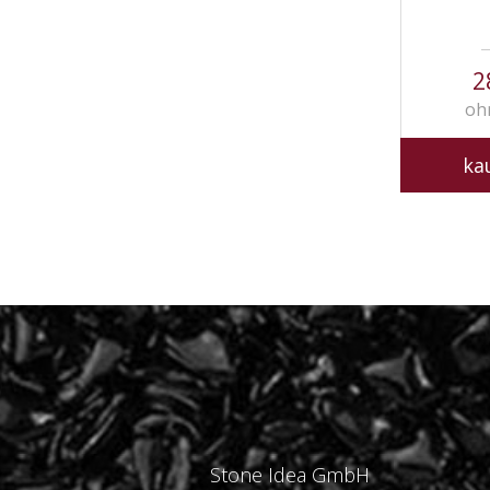
2
oh
ka
Stone Idea GmbH