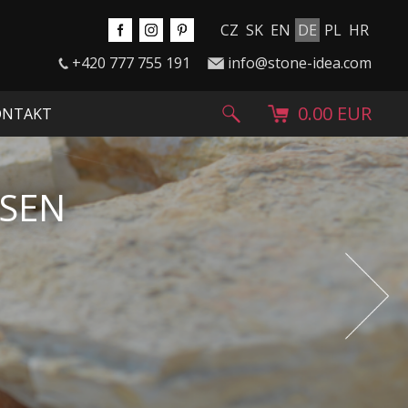
CZ
SK
EN
DE
PL
HR
+420 777 755 191
info@stone-idea.com
0.00 EUR
ONTAKT
D GRANULATE
Next
 Garten