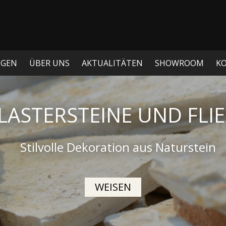
NGEN
ÜBER UNS
AKTUALITÄTEN
SHOWROOM
K
INE, FELSBROCKEN UN
inelle Dekorationen nicht nur für Ihren
WEISEN