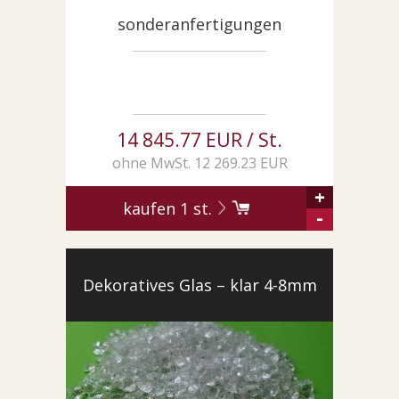
sonderanfertigungen
14 845.77 EUR / St.
ohne MwSt. 12 269.23 EUR
+
kaufen
1
st.
-
Dekoratives Glas – klar 4-8mm