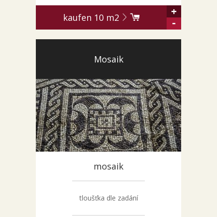
+
kaufen
10
m2
-
Mosaik
mosaik
tloušťka dle zadání