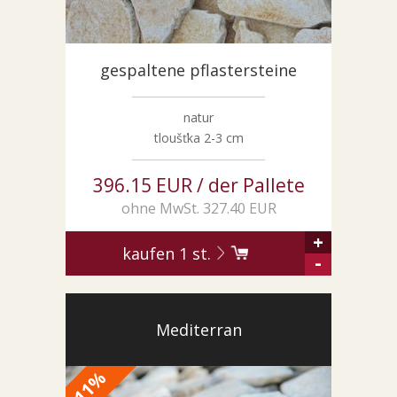
SONDERNABFERTIGUNGEN
ÜBER UNS
gespaltene pflastersteine
AKTUALITÄTEN
SHOWROOM
natur
KONTAKT
tloušťka 2-3 cm
396.15 EUR / der Pallete
ohne MwSt. 327.40 EUR
+
kaufen
1
st.
-
Mediterran
%
11