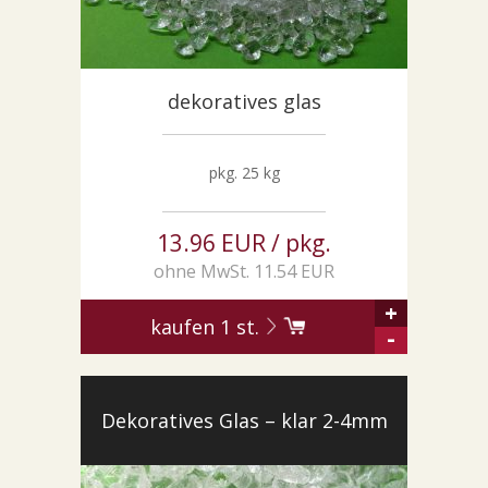
dekoratives glas
pkg. 25 kg
13.96 EUR / pkg.
ohne MwSt. 11.54 EUR
+
kaufen
1
st.
-
Dekoratives Glas – klar 2-4mm