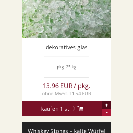
dekoratives glas
pkg. 25 kg
13.96 EUR / pkg.
ohne MwSt. 11.54 EUR
+
kaufen
1
st.
-
Whiskey Stones – kalte Würfel