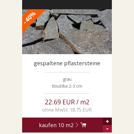
%
40
-
gespaltene pflastersteine
grau
tloušťka 2-3 cm
22.69 EUR / m2
ohne MwSt. 18.75 EUR
+
kaufen
10
m2
-