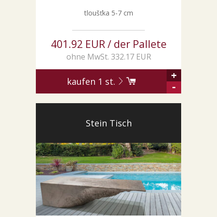
tloušťka 5-7 cm
401.92 EUR / der Pallete
ohne MwSt. 332.17 EUR
+
kaufen
1
st.
-
Stein Tisch