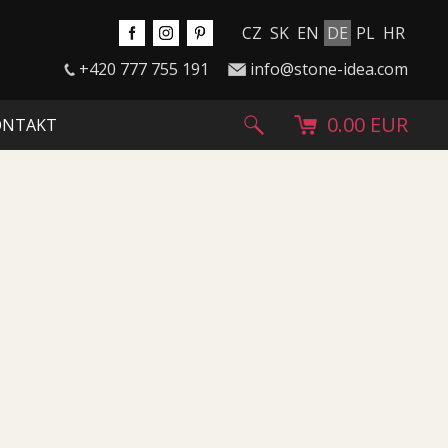
CZ
SK
EN
DE
PL
HR
+420 777 755 191
info@stone-idea.com
0.00 EUR
ONTAKT