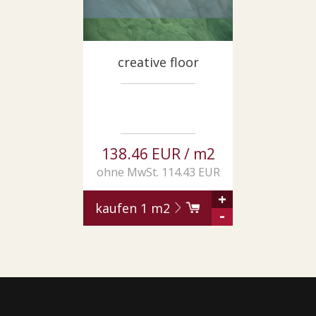
creative floor
138.46 EUR / m2
ohne MwSt. 114.43 EUR
+
kaufen
1
m2
-