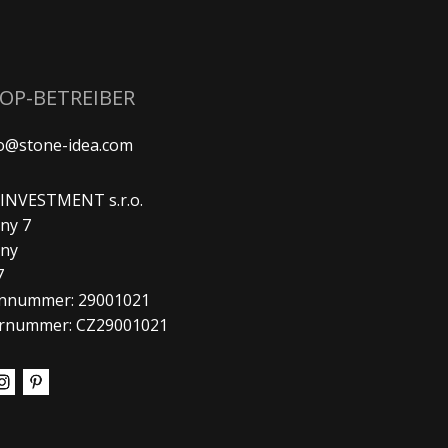
HOP-BETREIBER
fo@stone-idea.com
. INVESTMENT s.r.o.
ny 7
any
7
nnummer: 29001021
rnummer: CZ29001021