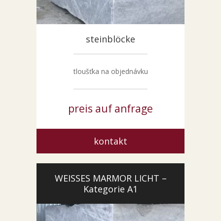
SONDERNABFERTIGUNGEN
ÜBER UNS
steinblöcke
AKTUALITÄTEN
SHOWROOM
KONTAKT
tloušťka na objednávku
preis auf anfrage
kontakt
WEISSES MARMOR LICHT –
Kategorie A1