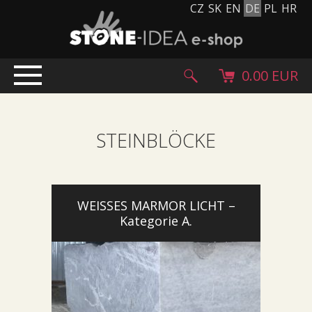
CZ
SK
EN
DE
PL
HR
0.00 EUR
EINLEITUNG
STEINBLÖCKE
PRODUKTE
Steinteppich
Steinpflaster und Fliesen
Kieselsteine, Kopfstein und Granulat
WEISSES MARMOR LICHT –
Kategorie A.
Ergänzende Sortiment
Stein Produkte
Steinblöcke
Creative Floor
Terazzo