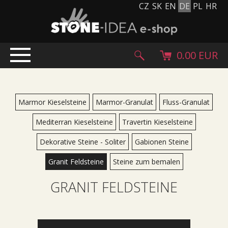
CZ
SK
EN
DE
PL
HR
0.00 EUR
EINLEITUNG
PRODUKTE
Marmor Kieselsteine
Marmor-Granulat
Fluss-Granulat
Steinteppich
Mediterran Kieselsteine
Travertin Kieselsteine
Steinpflaster und Fliesen
Dekorative Steine - Soliter
Gabionen Steine
Kieselsteine, Kopfstein und Granulat
Ergänzende Sortiment
Granit Feldsteine
Steine zum bemalen
Stein Produkte
GRANIT FELDSTEINE
Steinblöcke
Creative Floor
Terazzo