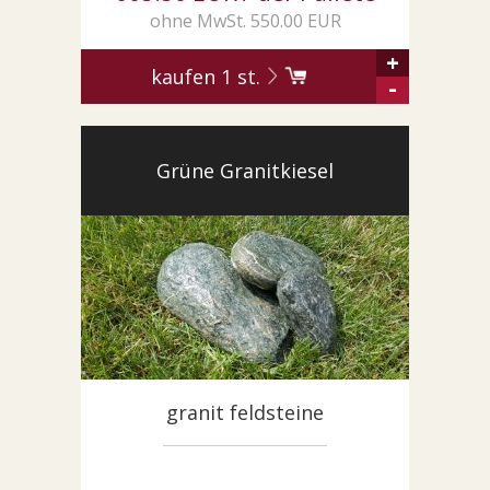
ohne MwSt. 550.00 EUR
+
kaufen
1
st.
-
Grüne Granitkiesel
granit feldsteine