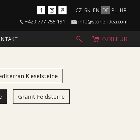
CZ
SK
EN
DE
PL
HR
+420 777 755 191
info@stone-idea.com
0.00 EUR
ONTAKT
diterran Kieselsteine
e
Granit Feldsteine