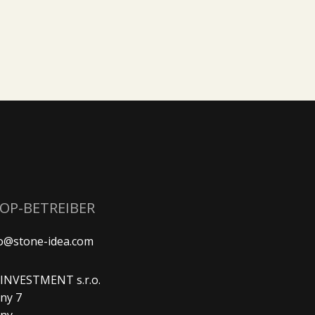
HOP-BETREIBER
fo@stone-idea.com
. INVESTMENT s.r.o.
ny 7