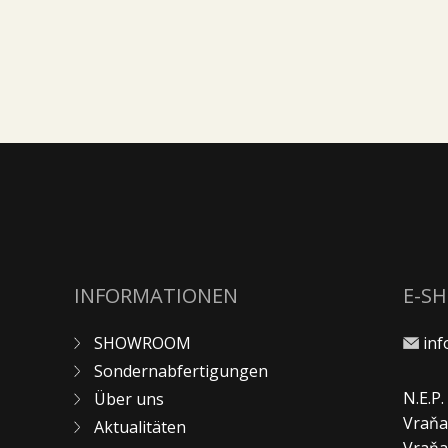
+
kaufen
24000
kg
-
INFORMATIONEN
E-S
SHOWROOM
in
Sondernabfertigungen
N.E.P
Über uns
Vraňa
Aktualitäten