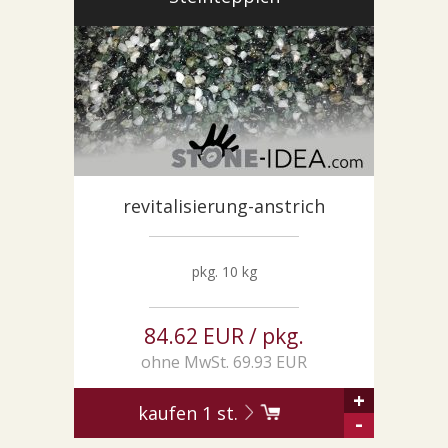
SONDERNABFERTIGUNGEN
ÜBER UNS
AKTUALITÄTEN
SHOWROOM
KONTAKT
revitalisierung-anstrich
pkg. 10 kg
84.62 EUR / pkg.
ohne MwSt. 69.93 EUR
+
kaufen
1
st.
-