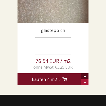
SONDERNABFERTIGUNGEN
ÜBER UNS
AKTUALITÄTEN
SHOWROOM
glasteppich
KONTAKT
76.54 EUR / m2
ohne MwSt. 63.25 EUR
+
kaufen
4
m2
-