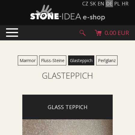
CZ
SK
EN
DE
PL
HR
0.00 EUR
EINLEITUNG
PRODUKTE
Marmor
Fluss-Steine
Glasteppich
Perlglanz
Steinteppich
GLASTEPPICH
Steinpflaster und Fliesen
Kieselsteine, Kopfstein und Granulat
Ergänzende Sortiment
Stein Produkte
GLASS TEPPICH
Steinblöcke
Creative Floor
Terazzo