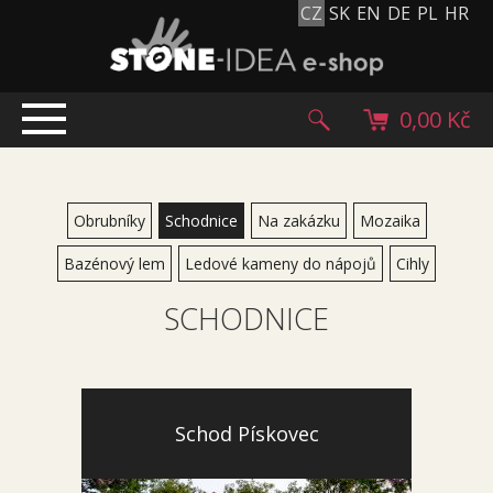
CZ
SK
EN
DE
PL
HR
0,00 Kč
ÚVOD
TOP NABÍDKA
Obrubníky
Schodnice
Na zakázku
Mozaika
PRODUKTY
Bazénový lem
Ledové kameny do nápojů
Cihly
Mlatové povrchy
SCHODNICE
Dlažební kostky
Historické dlažební kostky
Lávové kameny
Kamenný koberec
Schod Pískovec
Kamenné dlažby a obklady
Oblázky, valouny a granulát