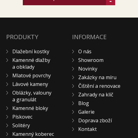
-
PRODUKTY
INFORMACE
Dlažební kostky
O nás
Kamenné dlažby
Showroom
a obklady
Novinky
Mlatové povrchy
Zakázky na míru
Lávové kameny
Čištění a renovace
Oblázky, valouny
Zahrady na klíč
a granulát
Blog
Kamenné bloky
Galerie
Pískovec
Doprava zboží
Solitéry
Kontakt
Kamenný koberec