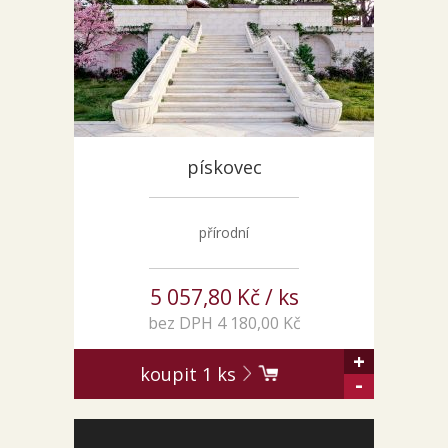
Pískovec
Solitéry
Kamenné bloky
Výrobky z kamene na zakázku
BERA GRAVEL FIX
pískovec
Creative Floor
Terazzo
Doplňkový sortiment
přírodní
DLAŽEBNÍ KOSTKY
KAMENNÉ DLAŽBY, OBKLADY
5 057,80 Kč / ks
MLATOVÉ POVRCHY
bez DPH 4 180,00 Kč
ZAKÁZKY NA MÍRU
+
koupit
1
ks
VÝPRODEJ
-
NOVINKY
BLOG