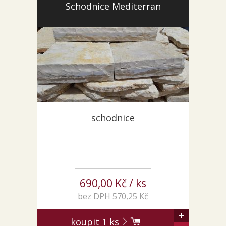
Schodnice Mediterran
KONTAKT
schodnice
690,00 Kč / ks
bez DPH 570,25 Kč
+
koupit
1
ks