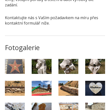
Pískovec
zadání.
Solitéry
Kontaktujte nás s Vaším požadavkem na míru přes
Kamenné bloky
kontaktní formulář níže.
Výrobky z kamene na zakázku
BERA GRAVEL FIX
Creative Floor
Fotogalerie
Terazzo
Doplňkový sortiment
DLAŽEBNÍ KOSTKY
KAMENNÉ DLAŽBY, OBKLADY
MLATOVÉ POVRCHY
ZAKÁZKY NA MÍRU
VÝPRODEJ
NOVINKY
BLOG