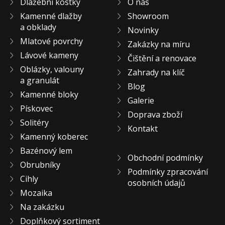
Dlažební kostky
O nás
Kamenné dlažby
Showroom
a obklady
Novinky
Mlatové povrchy
Zakázky na míru
Lávové kameny
Čištění a renovace
Oblázky, valouny
Zahrady na klíč
a granulát
Blog
Kamenné bloky
Galerie
Pískovec
Doprava zboží
Solitéry
Kontakt
Kamenný koberec
Bazénový lem
Obchodní podmínky
Obrubníky
Podmínky zpracování
Cihly
osobních údajů
Mozaika
Na zakázku
Doplňkový sortiment