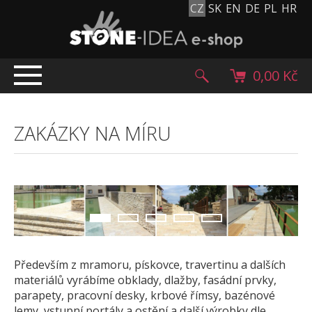
CZ
SK
EN
DE
PL
HR
0,00 Kč
ÚVOD
ZAKÁZKY NA MÍRU
TOP NABÍDKA
PRODUKTY
Mlatové povrchy
Dlažební kostky
Historické dlažební kostky
1
2
3
4
5
Lávové kameny
Kamenný koberec
Především z mramoru, pískovce, travertinu a dalších
materiálů vyrábíme obklady, dlažby, fasádní prvky,
Kamenné dlažby a obklady
parapety, pracovní desky, krbové římsy, bazénové
Oblázky, valouny a granulát
lemy, vstupní portály a ostění a další výrobky dle