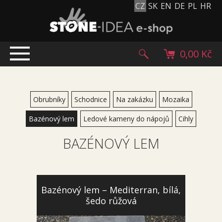
CZ
SK
EN
DE
PL
HR
0,00 Kč
ÚVOD
TOP NABÍDKA
Obrubníky
Schodnice
Na zakázku
Mozaika
PRODUKTY
Bazénový lem
Ledové kameny do nápojů
Cihly
Mlatové povrchy
BAZÉNOVÝ LEM
Dlažební kostky
Historické dlažební kostky
Lávové kameny
Kamenný koberec
Bazénový lem – Mediterran, bílá,
šedo růžová
Kamenné dlažby a obklady
Oblázky, valouny a granulát