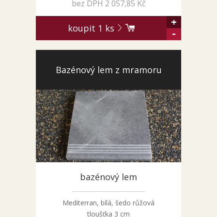
bez DPH 2 057,85 Kč
+
koupit
1
ks
-
Bazénový lem z mramoru
bazénový lem
Mediterran, bílá, šedo růžová
tloušťka 3 cm