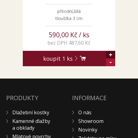
přírodní,bílá
tloušťka 3 cm
590,00 Kč / ks
bez DPH 487,60 Kč
+
koupit
1
ks
-
PRODUKTY
INFORMACE
Dlažební kostky
O nás
Kamenné dlažby
Showroom
a obklady
Novinky
Mlatové povrchy