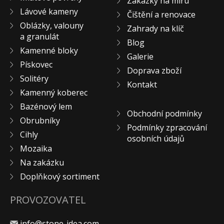
Zakázky na míru
Lávové kameny
Čištění a renovace
Oblázky, valouny
Zahrady na klíč
a granulát
Blog
Kamenné bloky
Galerie
Pískovec
Doprava zboží
Solitéry
Kontakt
Kamenný koberec
Bazénový lem
Obchodní podmínky
Obrubníky
Podmínky zpracování
Cihly
osobních údajů
Mozaika
Na zakázku
Doplňkový sortiment
PROVOZOVATEL
info@stone-idea.com