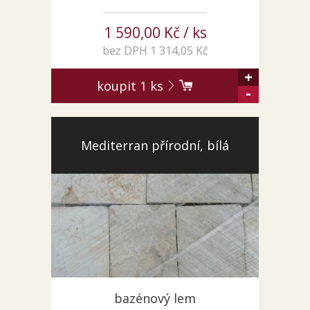
1 590,00 Kč / ks
bez DPH 1 314,05 Kč
+
koupit
1
ks
-
Mediterran přírodní, bílá
bazénový lem