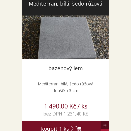
Mediterran, bílá, šedo růžová
KONTAKT
bazénový lem
Mediterran, bílá, šedo růžová
tloušťka 3 cm
1 490,00 Kč / ks
bez DPH 1 231,40 Kč
+
koupit
1
ks