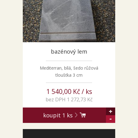
Pískovec
Solitéry
Kamenné bloky
Výrobky z kamene na zakázku
BERA GRAVEL FIX
bazénový lem
Creative Floor
Terazzo
Mediterran, bílá, šedo růžová
Doplňkový sortiment
tloušťka 3 cm
DLAŽEBNÍ KOSTKY
KAMENNÉ DLAŽBY, OBKLADY
1 540,00 Kč / ks
MLATOVÉ POVRCHY
bez DPH 1 272,73 Kč
ZAKÁZKY NA MÍRU
+
koupit
1
ks
VÝPRODEJ
-
NOVINKY
BLOG