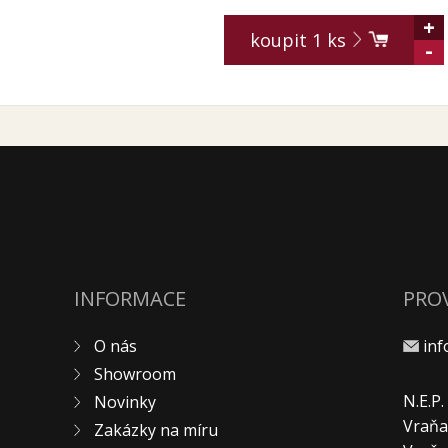
+
koupit
1
ks
-
INFORMACE
PRO
O nás
in
Showroom
N.E.P
Novinky
Vraňa
Zakázky na míru