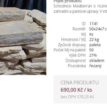
Popis produktu
Schodnice Mediterran o rozmě
zahradní a parkové úpravy. V inte
ID
1141
Rozměr
50x24x7 
MJ
ks
Hmotnost / MJ
22 kg
Způsob dopravy
paleta
Počet MJ na paletě
50
Výše DPH
21%
Dostupnost
skladem
Poznámka
řezaný
CENA PRODUKTU
690,00 Kč / ks
bez DPH 570,25 Kč