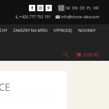
CZ
SK
EN
DE
PL
HR
+420 777 755 191
info@stone-idea.com
CHY
ZAKÁZKY NA MÍRU
VÝPRODEJ
NOVINKY
0,00 Kč
CE