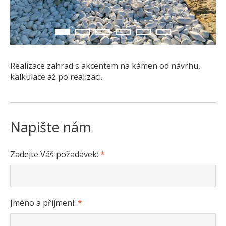
Pískovec
Solitéry
1
2
3
4
5
6
Kamenné bloky
Výrobky z kamene na zakázku
Realizace zahrad s akcentem na kámen od návrhu,
BERA GRAVEL FIX
kalkulace až po realizaci.
Creative Floor
Terazzo
Doplňkový sortiment
Napište nám
DLAŽEBNÍ KOSTKY
KAMENNÉ DLAŽBY, OBKLADY
Zadejte Váš požadavek:
*
MLATOVÉ POVRCHY
ZAKÁZKY NA MÍRU
VÝPRODEJ
Jméno a příjmení:
*
NOVINKY
BLOG