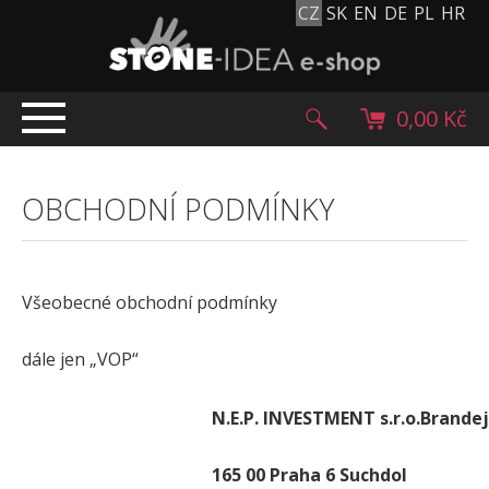
CZ
SK
EN
DE
PL
HR
0,00 Kč
ÚVOD
OBCHODNÍ PODMÍNKY
TOP NABÍDKA
PRODUKTY
Mlatové povrchy
Všeobecné obchodní podmínky
Dlažební kostky
Historické dlažební kostky
dále jen „VOP“
Lávové kameny
Kamenný koberec
N.E.P. INVESTMENT s.r.o.
Brandej
Kamenné dlažby a obklady
165 00 Praha 6 Suchdol
Oblázky, valouny a granulát