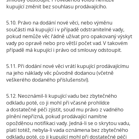
kupující změnit bez souhlasu prodávajícího.
5.10. Právo na dodání nové věci, nebo výměnu
součásti má kupující i v případě odstranitelné vady,
pokud nemůže věc řádně užívat pro opakovaný výskyt
vady po opravě nebo pro větší počet vad. V takovém
případě má kupující i právo od smlouvy odstoupit.
5.11. Při dodání nové věci vrátí kupující prodávajícímu
na jeho náklady věc původně dodanou (včetně
veškerého dodaného příslušenství).
5.12. Neoznámil-li kupující vadu bez zbytečného
odkladu poté, co ji mohl při včasné prohlídce
a dostatečné péči zjistit, soud mu právo z vadného
plnění nepřizná, pokud prodávající namítne
opožděnou notifikaci vady. Jedná-li se o skrytou vadu,
platí totéž, nebyla-li vada oznámena bez zbytečného
odkladu poté, co ji kupující mohl při dostatečné péči