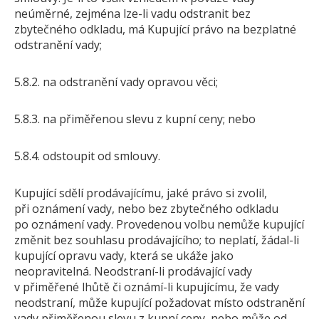
neúměrné, zejména lze-li vadu odstranit bez
zbytečného odkladu, má Kupující právo na bezplatné
odstranění vady;
5.8.2. na odstranění vady opravou věci;
5.8.3. na přiměřenou slevu z kupní ceny; nebo
5.8.4. odstoupit od smlouvy.
Kupující sdělí prodávajícímu, jaké právo si zvolil,
při oznámení vady, nebo bez zbytečného odkladu
po oznámení vady. Provedenou volbu nemůže kupující
změnit bez souhlasu prodávajícího; to neplatí, žádal-li
kupující opravu vady, která se ukáže jako
neopravitelná. Neodstraní-li prodávající vady
v přiměřené lhůtě či oznámí-li kupujícímu, že vady
neodstraní, může kupující požadovat místo odstranění
vady přiměřenou slevu z kupní ceny, nebo může od