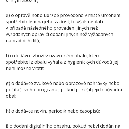
s jiným zbožím;
e) o opravě nebo údržbě provedené v místě určeném
spotřebitelem na jeho žádost; to však neplatí
v případě následného provedení jiných než
vyžádaných oprav či dodání jiných než vyžádaných
náhradních dílů;
f) o dodávce zboží v uzavřeném obalu, které
spotřebitel z obalu vyňal a z hygienických důvodů jej
není možné vrátit;
g) o dodávce zvukové nebo obrazové nahrávky nebo
počítačového programu, pokud porušil jejich původní
obal;
h) o dodávce novin, periodik nebo časopisů;
i) o dodání digitálního obsahu, pokud nebyl dodán na