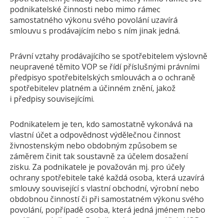
podnikatelské činnosti nebo mimo rámec
KONTAKT
samostatného výkonu svého povolání uzavírá
smlouvu s prodávajícím nebo s ním jinak jedná.
Právní vztahy prodávajícího se spotřebitelem výslovně
neupravené těmito VOP se řídí příslušnými právními
předpisyo spotřebitelských smlouvách a o ochraně
spotřebitelev platném a účinném znění, jakož
i předpisy souvisejícími.
Podnikatelem je ten, kdo samostatně vykonává na
vlastní účet a odpovědnost výdělečnou činnost
živnostenským nebo obdobným způsobem se
záměrem činit tak soustavně za účelem dosažení
zisku. Za podnikatele je považován mj. pro účely
ochrany spotřebitele také každá osoba, která uzavírá
smlouvy související s vlastní obchodní, výrobní nebo
obdobnou činností či při samostatném výkonu svého
povolání, popřípadě osoba, která jedná jménem nebo