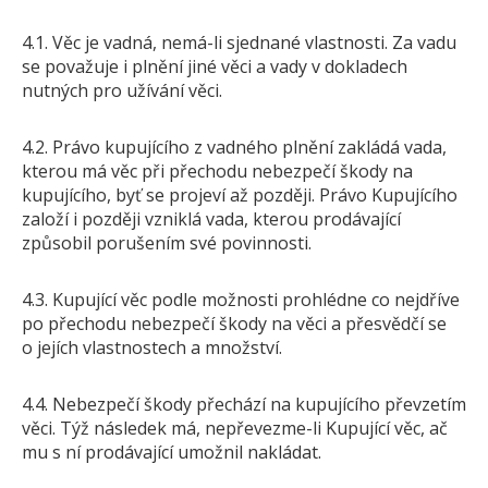
4.1. Věc je vadná, nemá-li sjednané vlastnosti. Za vadu
se považuje i plnění jiné věci a vady v dokladech
nutných pro užívání věci.
4.2. Právo kupujícího z vadného plnění zakládá vada,
kterou má věc při přechodu nebezpečí škody na
kupujícího, byť se projeví až později. Právo Kupujícího
založí i později vzniklá vada, kterou prodávající
způsobil porušením své povinnosti.
4.3. Kupující věc podle možnosti prohlédne co nejdříve
po přechodu nebezpečí škody na věci a přesvědčí se
o jejích vlastnostech a množství.
4.4. Nebezpečí škody přechází na kupujícího převzetím
věci. Týž následek má, nepřevezme-li Kupující věc, ač
mu s ní prodávající umožnil nakládat.