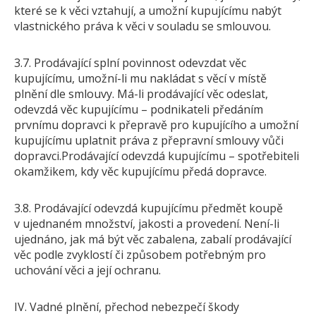
které se k věci vztahují, a umožní kupujícímu nabýt
vlastnického práva k věci v souladu se smlouvou.
3.7. Prodávající splní povinnost odevzdat věc
kupujícímu, umožní-li mu nakládat s věcí v místě
plnění dle smlouvy. Má-li prodávající věc odeslat,
odevzdá věc kupujícímu – podnikateli předáním
prvnímu dopravci k přepravě pro kupujícího a umožní
kupujícímu uplatnit práva z přepravní smlouvy vůči
dopravci.Prodávající odevzdá kupujícímu – spotřebiteli
okamžikem, kdy věc kupujícímu předá dopravce.
3.8. Prodávající odevzdá kupujícímu předmět koupě
v ujednaném množství, jakosti a provedení. Není-li
ujednáno, jak má být věc zabalena, zabalí prodávající
věc podle zvyklostí či způsobem potřebným pro
uchování věci a její ochranu.
IV. Vadné plnění, přechod nebezpečí škody