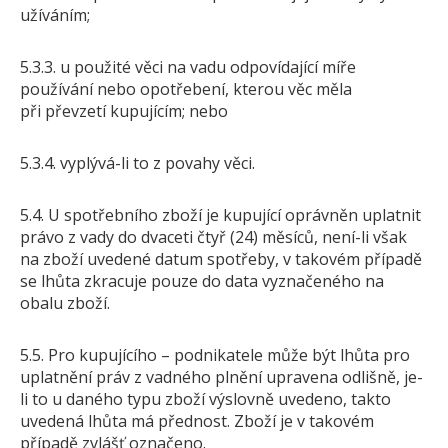
užíváním;
5.3.3. u použité věci na vadu odpovídající míře
používání nebo opotřebení, kterou věc měla
při převzetí kupujícím; nebo
5.3.4. vyplývá-li to z povahy věci.
5.4. U spotřebního zboží je kupující oprávněn uplatnit
právo z vady do dvaceti čtyř (24) měsíců, není-li však
na zboží uvedené datum spotřeby, v takovém případě
se lhůta zkracuje pouze do data vyznačeného na
obalu zboží.
5.5. Pro kupujícího – podnikatele může být lhůta pro
uplatnění práv z vadného plnění upravena odlišně, je-
li to u daného typu zboží výslovně uvedeno, takto
uvedená lhůta má přednost. Zboží je v takovém
případě zvlášť označeno.