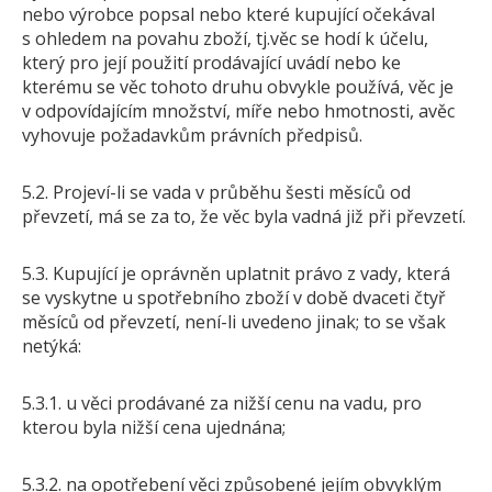
nebo výrobce popsal nebo které kupující očekával
s ohledem na povahu zboží, tj.věc se hodí k účelu,
který pro její použití prodávající uvádí nebo ke
kterému se věc tohoto druhu obvykle používá, věc je
v odpovídajícím množství, míře nebo hmotnosti, avěc
vyhovuje požadavkům právních předpisů.
5.2. Projeví-li se vada v průběhu šesti měsíců od
převzetí, má se za to, že věc byla vadná již při převzetí.
5.3. Kupující je oprávněn uplatnit právo z vady, která
se vyskytne u spotřebního zboží v době dvaceti čtyř
měsíců od převzetí, není-li uvedeno jinak; to se však
netýká:
5.3.1. u věci prodávané za nižší cenu na vadu, pro
kterou byla nižší cena ujednána;
5.3.2. na opotřebení věci způsobené jejím obvyklým