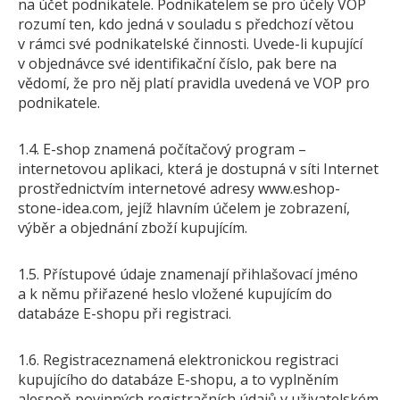
na účet podnikatele. Podnikatelem se pro účely VOP
rozumí ten, kdo jedná v souladu s předchozí větou
v rámci své podnikatelské činnosti. Uvede-li kupující
v objednávce své identifikační číslo, pak bere na
vědomí, že pro něj platí pravidla uvedená ve VOP pro
podnikatele.
1.4. E-shop znamená počítačový program –
internetovou aplikaci, která je dostupná v síti Internet
prostřednictvím internetové adresy www.eshop-
stone-idea.com, jejíž hlavním účelem je zobrazení,
výběr a objednání zboží kupujícím.
1.5. Přístupové údaje znamenají přihlašovací jméno
a k němu přiřazené heslo vložené kupujícím do
databáze E-shopu při registraci.
1.6. Registraceznamená elektronickou registraci
kupujícího do databáze E-shopu, a to vyplněním
alespoň povinných registračních údajů v uživatelském