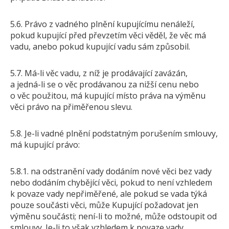
5.6. Právo z vadného plnění kupujícímu nenáleží,
pokud kupující před převzetím věci věděl, že věc má
vadu, anebo pokud kupující vadu sám způsobil.
5.7. Má-li věc vadu, z níž je prodávající zavázán,
a jedná-li se o věc prodávanou za nižší cenu nebo
o věc použitou, má kupující místo práva na výměnu
věci právo na přiměřenou slevu.
5.8. Je-li vadné plnění podstatným porušením smlouvy,
má kupující právo:
5.8.1. na odstranění vady dodáním nové věci bez vady
nebo dodáním chybějící věci, pokud to není vzhledem
k povaze vady nepřiměřené, ale pokud se vada týká
pouze součásti věci, může Kupující požadovat jen
výměnu součásti; není-li to možné, může odstoupit od
smlouvy. Je-li to však vzhledem k povaze vady