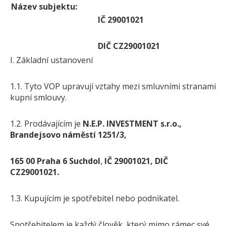
Název subjektu:
Pískovec
IČ 29001021
Solitéry
Kamenné bloky
DIČ CZ29001021
Výrobky z kamene na zakázku
I. Základní ustanovení
BERA GRAVEL FIX
Creative Floor
1.1. Tyto VOP upravují vztahy mezi smluvními stranami
kupní smlouvy.
Terazzo
Doplňkový sortiment
1.2. Prodávajícím je
N.E.P. INVESTMENT s.r.o.,
DLAŽEBNÍ KOSTKY
Brandejsovo náměstí 1251/3,
KAMENNÉ DLAŽBY, OBKLADY
165 00 Praha 6 Suchdol
,
IČ 29001021,
DIČ
MLATOVÉ POVRCHY
CZ29001021.
ZAKÁZKY NA MÍRU
VÝPRODEJ
1.3. Kupujícím je spotřebitel nebo podnikatel.
NOVINKY
BLOG
Spotřebitelem je každý člověk, který mimo rámec své