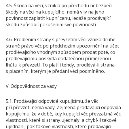
4.5. Škoda na věci, vzniklá po přechodu nebezpečí
škody na věci na kupujícího, nemá vliv na jeho
povinnost zaplatit kupní cenu, ledaže prodávající
škodu způsobil porušením své povinnosti.
4.6. Prodlením strany s převzetím věci vzniká druhé
straně právo věc po předchozím upozornění na účet
prodlévajícího vhodným způsobem prodat poté, co
prodlévajícímu poskytla dodatečnou přiměřenou
lhůtu k převzetí. To platí i tehdy, prodlévá-li strana
s placením, kterým je předání věci podmíněno.
V. Odpovědnost za vady
5.1. Prodávající odpovídá kupujícímu, že věc
při převzetí nemá vady. Zejména prodávající odpovídá
kupujícímu, že v době, kdy kupující věc převzal,má věc
vlastnosti, které si strany ujednaly, a chybí-li takové
ujednání, pak takové vlastnosti, které prodávající