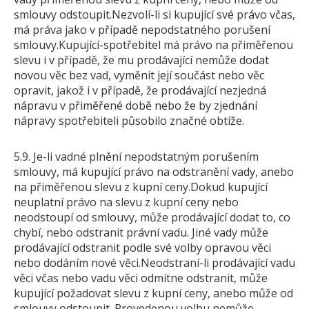
smlouvy odstoupit.Nezvolí-li si kupující své právo včas,
má práva jako v případě nepodstatného porušení
smlouvy.Kupující-spotřebitel má právo na přiměřenou
slevu i v případě, že mu prodávající nemůže dodat
novou věc bez vad, vyměnit její součást nebo věc
opravit, jakož i v případě, že prodávající nezjedná
nápravu v přiměřené době nebo že by zjednání
nápravy spotřebiteli působilo značné obtíže.
5.9. Je-li vadné plnění nepodstatným porušením
smlouvy, má kupující právo na odstranění vady, anebo
na přiměřenou slevu z kupní ceny.Dokud kupující
neuplatní právo na slevu z kupní ceny nebo
neodstoupí od smlouvy, může prodávající dodat to, co
chybí, nebo odstranit právní vadu. Jiné vady může
prodávající odstranit podle své volby opravou věci
nebo dodáním nové věci.Neodstraní-li prodávající vadu
věci včas nebo vadu věci odmítne odstranit, může
kupující požadovat slevu z kupní ceny, anebo může od
smlouvy odstoupit. Provedenou volbu nemůže