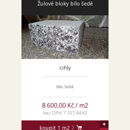
Žulové bloky bílo šedé
KONTAKT
cihly
bílo šedá
8 600,00 Kč / m2
bez DPH 7 107,44 Kč
+
koupit
1
m2