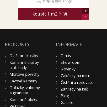
bez DPH 6 859,50 Kč
+
koupit
1
m2
-
PRODUKTY
INFORMACE
Dlažební kostky
O nás
Kamenné dlažby
Showroom
a obklady
Novinky
Mlatové povrchy
Zakázky na míru
Lávové kameny
Čištění a renovace
Oblázky, valouny
Zahrady na klíč
a granulát
Blog
Kamenné bloky
Galerie
Pískovec