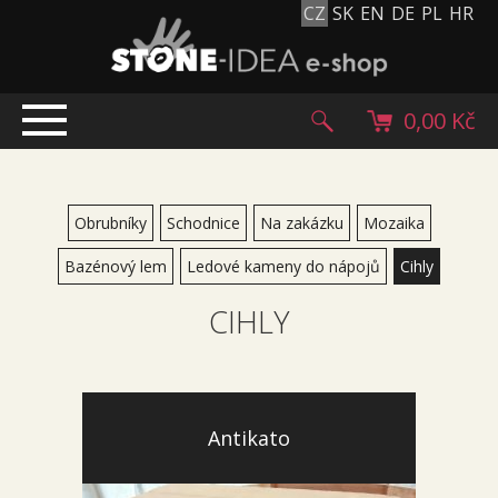
CZ
SK
EN
DE
PL
HR
0,00 Kč
ÚVOD
TOP NABÍDKA
Obrubníky
Schodnice
Na zakázku
Mozaika
PRODUKTY
Bazénový lem
Ledové kameny do nápojů
Cihly
Mlatové povrchy
CIHLY
Dlažební kostky
Historické dlažební kostky
Lávové kameny
Kamenný koberec
Antikato
Kamenné dlažby a obklady
Oblázky, valouny a granulát