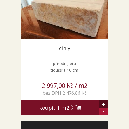
Pískovec
Solitéry
Kamenné bloky
Výrobky z kamene na zakázku
BERA GRAVEL FIX
cihly
Creative Floor
Terazzo
přírodní, bílá
Doplňkový sortiment
tloušťka 10 cm
DLAŽEBNÍ KOSTKY
KAMENNÉ DLAŽBY, OBKLADY
2 997,00 Kč / m2
MLATOVÉ POVRCHY
bez DPH 2 476,86 Kč
ZAKÁZKY NA MÍRU
+
koupit
1
m2
VÝPRODEJ
-
NOVINKY
BLOG