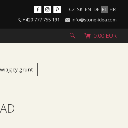
CZ
SK
EN
DE
PL
HR
+420 777 755 191
info@stone-idea.com
0.00 EUR
wiający grunt
ŁAD