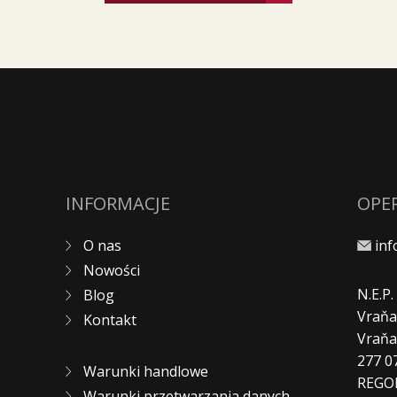
INFORMACJE
OPE
O nas
in
Nowości
N.E.P
Blog
Vraňa
Kontakt
Vraň
277 0
Warunki handlowe
REGO
Warunki przetwarzania danych