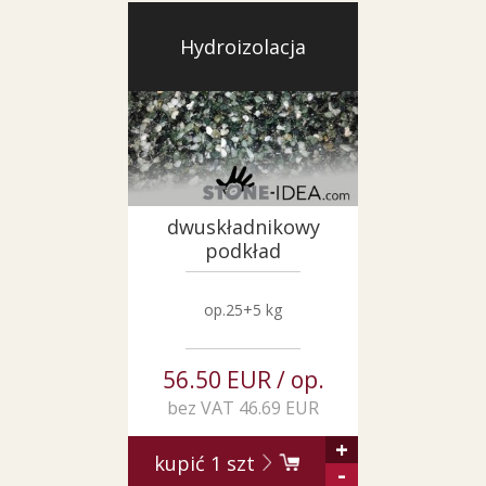
Hydroizolacja
dwuskładnikowy
podkład
op.25+5 kg
56.50 EUR / op.
bez VAT 46.69 EUR
+
kupić
1
szt
-