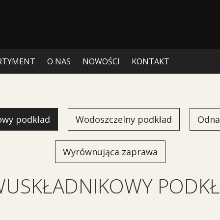
RTYMENT
O NAS
NOWOŚCI
KONTAKT
owy podkład
Wodoszczelny podkład
Odna
Wyrównująca zaprawa
USKŁADNIKOWY PODK