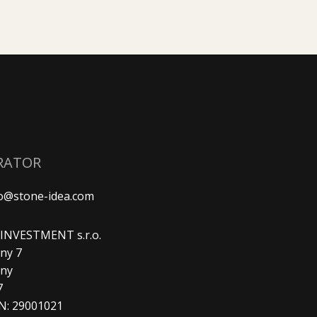
RATOR
fo@stone-idea.com
. INVESTMENT s.r.o.
ny 7
any
7
N: 29001021