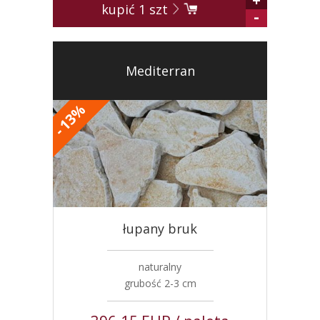
kupić
1
szt
-
Mediterran
%
13
-
łupany bruk
naturalny
grubość 2-3 cm