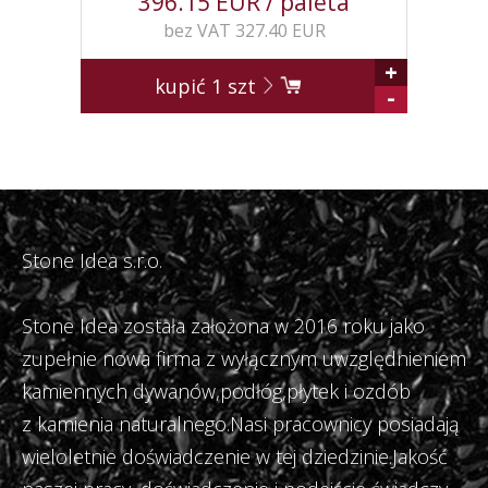
396.15 EUR / paleta
bez VAT 327.40 EUR
+
kupić
1
szt
-
Stone Idea s.r.o.
Stone Idea została założona w 2016 roku jako
zupełnie nowa firma z wyłącznym uwzględnieniem
kamiennych dywanów,podłóg,płytek i ozdób
z kamienia naturalnego.Nasi pracownicy posiadają
wieloletnie doświadczenie w tej dziedzinie.Jakość