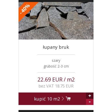
%
40
-
łupany bruk
szary
grubość 2-3 cm
22.69 EUR / m2
bez VAT 18.75 EUR
+
kupić
10
m2
-