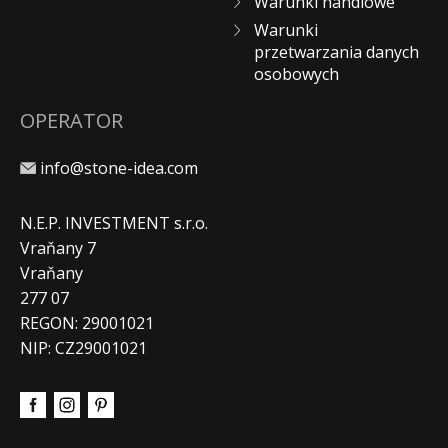
Warunki handlowe
Warunki
przetwarzania danych
osobowych
OPERATOR
info@stone-idea.com
N.E.P. INVESTMENT s.r.o.
Vraňany 7
Vraňany
277 07
REGON: 29001021
NIP: CZ29001021