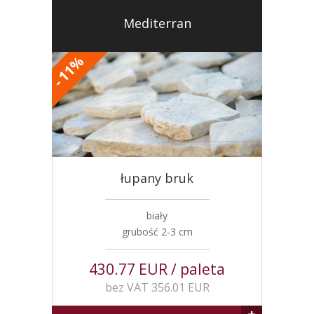
Mediterran
%
11
-
łupany bruk
biały
grubość 2-3 cm
430.77 EUR / paleta
bez VAT 356.01 EUR
+