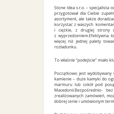
Stone Idea s.r.o. – specjalist
przygotował dla Ciebie zupełn
asortyment, ale także doradza
korzystać z waszych komentarzy
i ciężkie, z drugiej stron
z wyprzedzeniem.Efektywna lo
więcej niż jednej palety to
rozładunku.
To właśnie “podejście” miało k
Początkowo jest wydobywany s
kamienie – duże kamyki do og
marmuru lub cokół pod posą
Macedonii.Bezpośrednio- be
zrealizowanych zamówień, moż
dobrej cenie i umówionym term