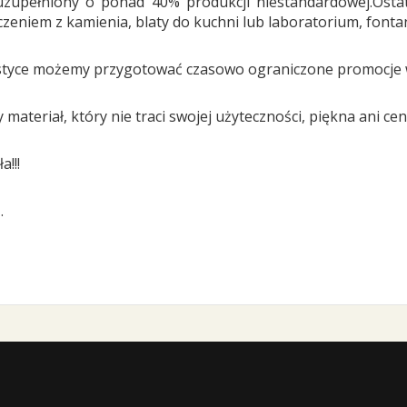
zupełniony o ponad 40% produkcji niestandardowej.Ostat
eniem z kamienia, blaty do kuchni lub laboratorium, fonta
logistyce możemy przygotować czasowo ograniczone promocje
teriał, który nie traci swojej użyteczności, piękna ani ceny.
!!!
.