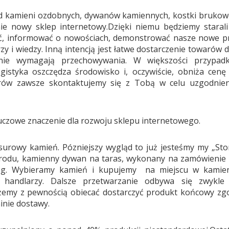
a od kamieni ozdobnych, dywanów kamiennych, kostki brukow
ie nowy sklep internetowy.Dzięki niemu będziemy starali
ć, informować o nowościach, demonstrować nasze nowe pro
 i wiedzy. Inną intencją jest łatwe dostarczenie towarów 
y nie wymagają przechowywania. W większości przypa
gistyka oszczędza środowisko i, oczywiście, obniża cen
warów zawsze skontaktujemy się z Tobą w celu uzgodnien
luczowe znaczenie dla rozwoju sklepu internetowego.
urowy kamień. Pózniejszy wygląd to już jesteśmy my „Sto
rodu, kamienny dywan na taras, wykonany na zamówienie
g. Wybieramy kamień i kupujemy na miejscu w kamienio
z handlarzy. Dalsze przetwarzanie odbywa się zwykle
emy z pewnością obiecać dostarczyć produkt końcowy zgod
inie dostawy.