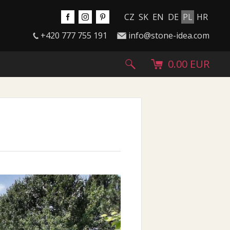
CZ
SK
EN
DE
PL
HR
+420 777 755 191
info@stone-idea.com
0.00 EUR