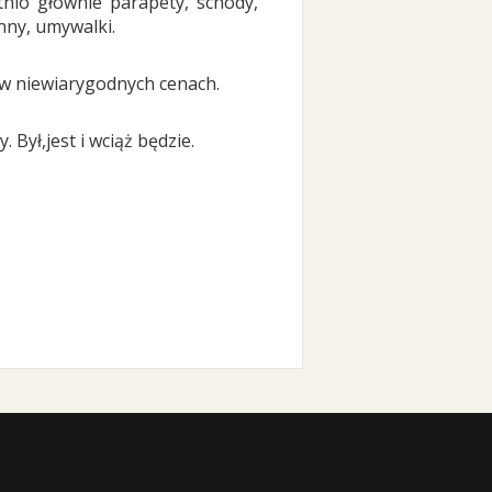
nio głównie parapety, schody,
nny, umywalki.
 w niewiarygodnych cenach.
 Był,jest i wciąż będzie.