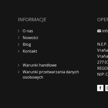
INFORMACJE
OPE
O nas
in
Nowości
N.E.P
Blog
Vraňa
Kontakt
Vraň
277 0
Warunki handlowe
REGO
Warunki przetwarzania danych
NIP: 
osobowych