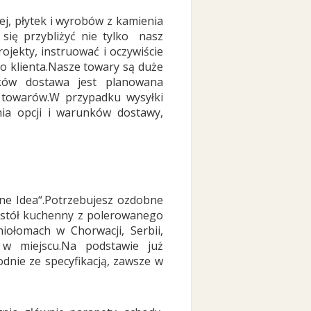
ej, płytek i wyrobów z kamienia
 się przybliżyć nie tylko nasz
jekty, instruować i oczywiście
do klienta.Nasze towary są duże
dków dostawa jest planowana
ę towarów.W przypadku wysyłki
ia opcji i warunków dostawy,
ne Idea“.Potrzebujesz ozdobne
 stół kuchenny z polerowanego
łomach w Chorwacji, Serbii,
 w miejscu.Na podstawie już
nie ze specyfikacją, zawsze w