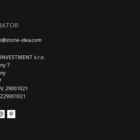
RATOR
fo@stone-idea.com
. INVESTMENT s.r.o.
ny 7
any
7
N: 29001021
CZ29001021