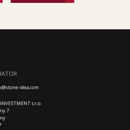
RATOR
fo@stone-idea.com
. INVESTMENT s.r.o.
ny 7
any
7