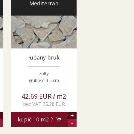
Mediterran
łupany bruk
żółty
grubość 4-5 cm
42.69 EUR / m2
bez VAT 35.28 EUR
+
kupić
10
m2
-