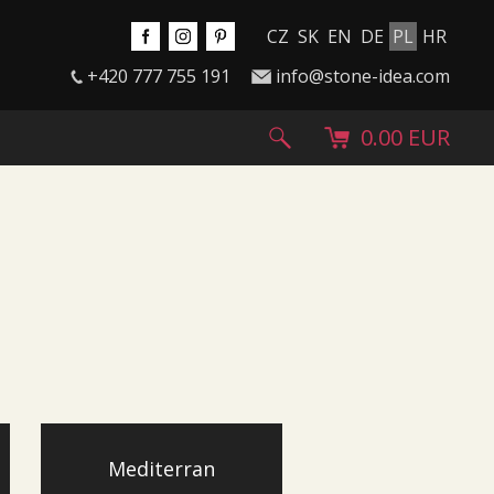
CZ
SK
EN
DE
PL
HR
+420 777 755 191
info@stone-idea.com
0.00 EUR
Mediterran