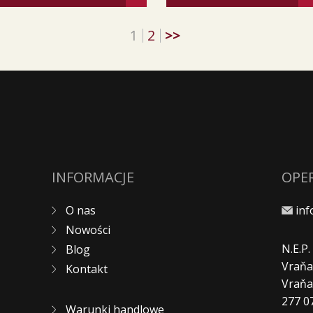
1
2
>>
INFORMACJE
OPE
O nas
in
Nowości
N.E.P
Blog
Vraňa
Kontakt
Vraň
277 0
Warunki handlowe