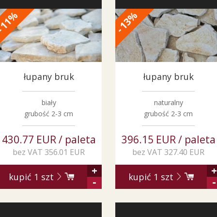
%
%
11
13
-
-
łupany bruk
łupany bruk
biały
naturalny
grubość 2-3 cm
grubość 2-3 cm
430.77 EUR / paleta
396.15 EUR / paleta
bez VAT 356.01 EUR
bez VAT 327.40 EUR
+
+
kupić
1
szt
kupić
1
szt
-
-