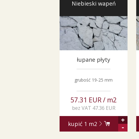
Niebieski wapeń
łupane płyty
grubość 19-25 mm
57.31 EUR / m2
bez VAT 47.36 EUR
+
kupić
1
m2
-