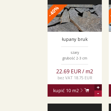
%
40
-
łupany bruk
szary
grubość 2-3 cm
22.69 EUR / m2
bez VAT 18.75 EUR
+
kupić
10
m2
-