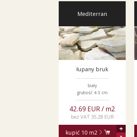
Mediterran
łupany bruk
biały
grubość 4-5 cm
42.69 EUR / m2
bez VAT 35.28 EUR
+
kupić
10
m2
-