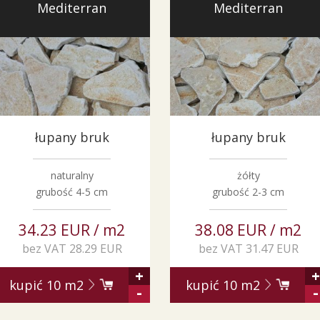
Mediterran
Mediterran
łupany bruk
łupany bruk
naturalny
żółty
grubość 4-5 cm
grubość 2-3 cm
34.23 EUR / m2
38.08 EUR / m2
bez VAT 28.29 EUR
bez VAT 31.47 EUR
+
+
kupić
10
m2
kupić
10
m2
-
-