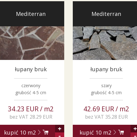
Mediterran
Mediterran
łupany bruk
łupany bruk
czerwony
szary
grubość 4-5 cm
grubość 4-5 cm
34.23 EUR / m2
42.69 EUR / m2
bez VAT 28.29 EUR
bez VAT 35.28 EUR
+
+
kupić
10
m2
kupić
10
m2
-
-