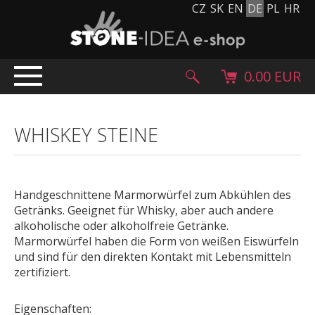
CZ
SK
EN
DE
PL
HR
0.00 EUR
EINLEITUNG
WHISKEY STEINE
PRODUKTE
Steinteppich
Steinpflaster und Fliesen
Handgeschnittene Marmorwürfel zum Abkühlen des
Kieselsteine, Kopfstein und Granulat
Getränks. Geeignet für Whisky, aber auch andere
Ergänzende Sortiment
alkoholische oder alkoholfreie Getränke.
Marmorwürfel haben die Form von weißen Eiswürfeln
Stein Produkte
und sind für den direkten Kontakt mit Lebensmitteln
Steinblöcke
zertifiziert.
Creative Floor
Terazzo
Eigenschaften: