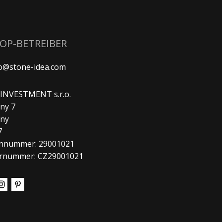
HOP-BETREIBER
fo@stone-idea.com
. INVESTMENT s.r.o.
ny 7
any
7
nnummer: 29001021
rnummer: CZ29001021