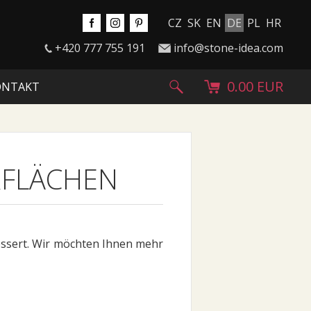
CZ
SK
EN
DE
PL
HR
+420 777 755 191
info@stone-idea.com
0.00 EUR
ONTAKT
RFLÄCHEN
essert. Wir möchten Ihnen mehr