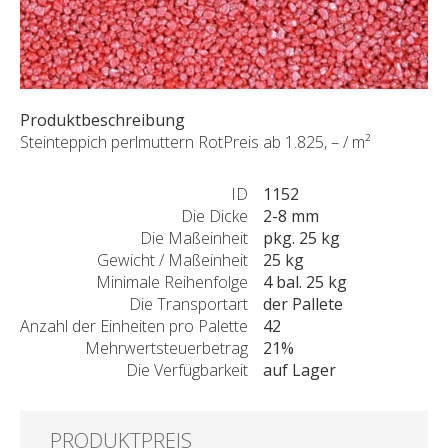
SONDERNABFERTIGUNGEN
ÜBER UNS
AKTUALITÄTEN
SHOWROOM
Produktbeschreibung
KONTAKT
Steinteppich perlmuttern RotPreis ab 1.825, – / m²
ID
1152
Die Dicke
2-8 mm
Die Maßeinheit
pkg. 25 kg
Gewicht / Maßeinheit
25 kg
Minimale Reihenfolge
4 bal. 25 kg
Die Transportart
der Pallete
Anzahl der Einheiten pro Palette
42
Mehrwertsteuerbetrag
21%
Die Verfügbarkeit
auf Lager
PRODUKTPREIS