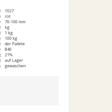
D
1027
e
rot
e
70-100 mm
t
kg
t
1 kg
e
100 kg
t
der Pallete
e
840
g
21%
t
auf Lager
s
gewaschen