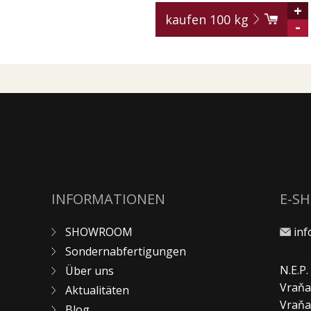
+
kaufen
100
kg
-
INFORMATIONEN
E-S
SHOWROOM
in
Sondernabfertigungen
N.E.P
Über uns
Vraňa
Aktualitäten
Vraň
Blog