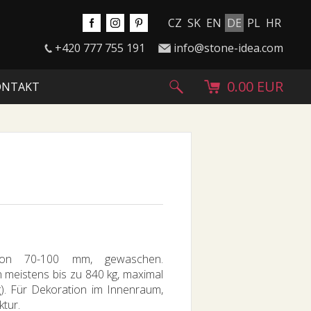
CZ
SK
EN
DE
PL
HR
+420 777 755 191
info@stone-idea.com
0.00 EUR
ONTAKT
ktion 70-100 mm, gewaschen.
 meistens bis zu 840 kg, maximal
g). Für Dekoration im Innenraum,
ktur.