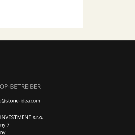
HOP-BETREIBER
fo@stone-idea.com
. INVESTMENT s.r.o.
ny 7
any