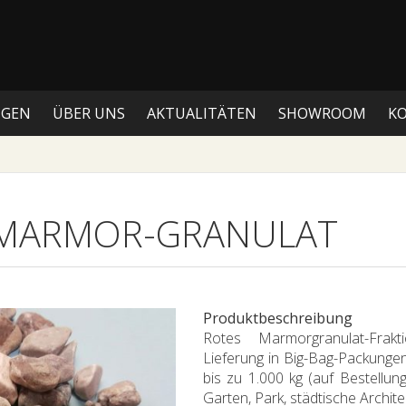
NGEN
ÜBER UNS
AKTUALITÄTEN
SHOWROOM
K
MARMOR-GRANULAT
Produktbeschreibung
Rotes Marmorgranulat-Fra
Lieferung in Big-Bag-Packungen
bis zu 1.000 kg (auf Bestellun
Garten, Park, städtische Archite