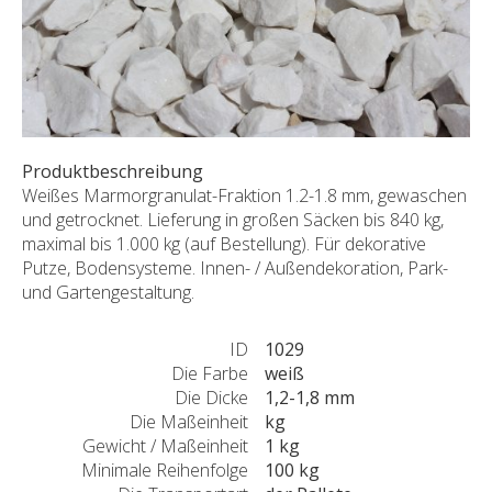
SONDERNABFERTIGUNGEN
ÜBER UNS
AKTUALITÄTEN
SHOWROOM
KONTAKT
Produktbeschreibung
Weißes Marmorgranulat-Fraktion 1.2-1.8 mm, gewaschen
und getrocknet. Lieferung in großen Säcken bis 840 kg,
maximal bis 1.000 kg (auf Bestellung). Für dekorative
Putze, Bodensysteme. Innen- / Außendekoration, Park-
und Gartengestaltung.
ID
1029
Die Farbe
weiß
Die Dicke
1,2-1,8 mm
Die Maßeinheit
kg
Gewicht / Maßeinheit
1 kg
Minimale Reihenfolge
100 kg