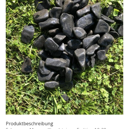
SONDERNABFERTIGUNGEN
ÜBER UNS
AKTUALITÄTEN
SHOWROOM
KONTAKT
Produktbeschreibung