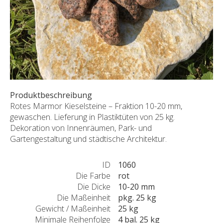
SONDERNABFERTIGUNGEN
ÜBER UNS
AKTUALITÄTEN
SHOWROOM
KONTAKT
Produktbeschreibung
Rotes Marmor Kieselsteine – Fraktion 10-20 mm,
gewaschen. Lieferung in Plastiktüten von 25 kg.
Dekoration von Innenräumen, Park- und
Gartengestaltung und städtische Architektur.
ID
1060
Die Farbe
rot
Die Dicke
10-20 mm
Die Maßeinheit
pkg. 25 kg
Gewicht / Maßeinheit
25 kg
Minimale Reihenfolge
4 bal. 25 kg