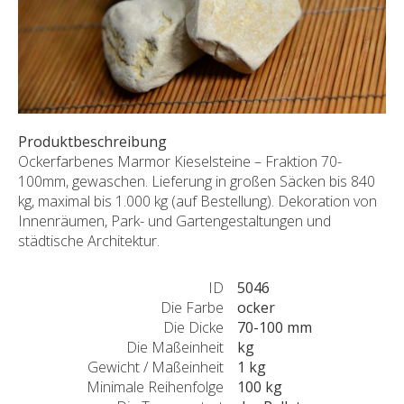
SONDERNABFERTIGUNGEN
ÜBER UNS
AKTUALITÄTEN
SHOWROOM
KONTAKT
Produktbeschreibung
Ockerfarbenes Marmor Kieselsteine – Fraktion 70-
100mm, gewaschen. Lieferung in großen Säcken bis 840
kg, maximal bis 1.000 kg (auf Bestellung). Dekoration von
Innenräumen, Park- und Gartengestaltungen und
städtische Architektur.
ID
5046
Die Farbe
ocker
Die Dicke
70-100 mm
Die Maßeinheit
kg
Gewicht / Maßeinheit
1 kg
Minimale Reihenfolge
100 kg