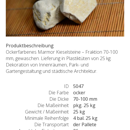
SONDERNABFERTIGUNGEN
ÜBER UNS
AKTUALITÄTEN
SHOWROOM
KONTAKT
Produktbeschreibung
Ockerfarbenes Marmor Kieselsteine – Fraktion 70-100
mm, gewaschen. Lieferung in Plastiktüten von 25 kg.
Dekoration von Innenräumen, Park- und
Gartengestaltung und städtische Architektur.
ID
5047
Die Farbe
ocker
Die Dicke
70-100 mm
Die Maßeinheit
pkg. 25 kg
Gewicht / Maßeinheit
25 kg
Minimale Reihenfolge
4 bal. 25 kg
Die Transportart
der Pallete