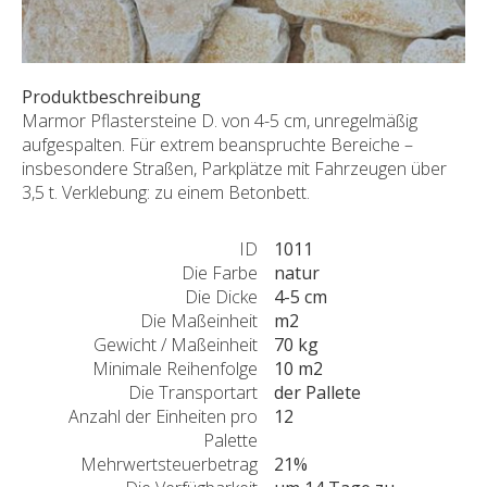
SONDERNABFERTIGUNGEN
ÜBER UNS
AKTUALITÄTEN
Produktbeschreibung
SHOWROOM
Marmor Pflastersteine D. von 4-5 cm, unregelmäßig
aufgespalten. Für extrem beanspruchte Bereiche –
KONTAKT
insbesondere Straßen, Parkplätze mit Fahrzeugen über
3,5 t. Verklebung: zu einem Betonbett.
ID
1011
Die Farbe
natur
Die Dicke
4-5 cm
Die Maßeinheit
m2
Gewicht / Maßeinheit
70 kg
Minimale Reihenfolge
10 m2
Die Transportart
der Pallete
Anzahl der Einheiten pro
12
Palette
Mehrwertsteuerbetrag
21%