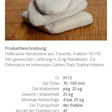
SONDERNABFERTIGUNGEN
ÜBER UNS
AKTUALITÄTEN
SHOWROOM
KONTAKT
Produktbeschreibung
Hellbraune Kieselsteine aus Travertin, Fraktion 70-100
mm, gewaschen. Lieferung in 25 kg Plastiktüten. Zur
Dekoration im Innenraum, Garten, Park, Stadtarchitektur.
ID
9112
Die Dicke
70 -100 mm
Die Maßeinheit
pkg. 25 kg
Gewicht / Maßeinheit
25 kg
Minimale Reihenfolge
4 bal. 25 kg
Die Transportart
der Pallete
Anzahl der Einheiten pro
42