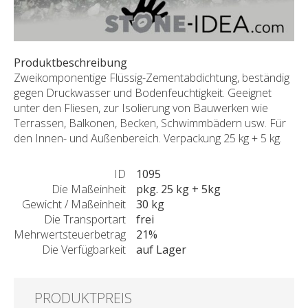
SONDERNABFERTIGUNGEN
ÜBER UNS
AKTUALITÄTEN
Produktbeschreibung
SHOWROOM
Zweikomponentige Flüssig-Zementabdichtung, beständig
gegen Druckwasser und Bodenfeuchtigkeit. Geeignet
KONTAKT
unter den Fliesen, zur Isolierung von Bauwerken wie
Terrassen, Balkonen, Becken, Schwimmbädern usw. Für
den Innen- und Außenbereich. Verpackung 25 kg + 5 kg.
ID
1095
Die Maßeinheit
pkg. 25 kg + 5kg
Gewicht / Maßeinheit
30 kg
Die Transportart
frei
Mehrwertsteuerbetrag
21%
Die Verfügbarkeit
auf Lager
PRODUKTPREIS