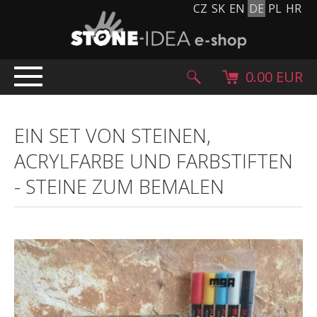
CZ
SK
EN
DE
PL
HR
0.00 EUR
EINLEITUNG
EIN SET VON STEINEN,
PRODUKTE
ACRYLFARBE UND FARBSTIFTEN
Steinteppich
-
STEINE ZUM BEMALEN
Steinpflaster und Fliesen
Kieselsteine, Kopfstein und Granulat
Ergänzende Sortiment
Stein Produkte
Steinblöcke
Creative Floor
Terazzo