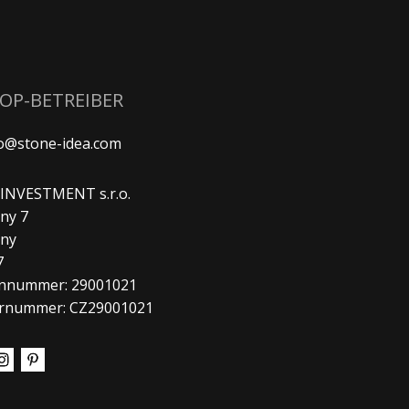
HOP-BETREIBER
fo@stone-idea.com
. INVESTMENT s.r.o.
ny 7
any
7
nnummer: 29001021
rnummer: CZ29001021