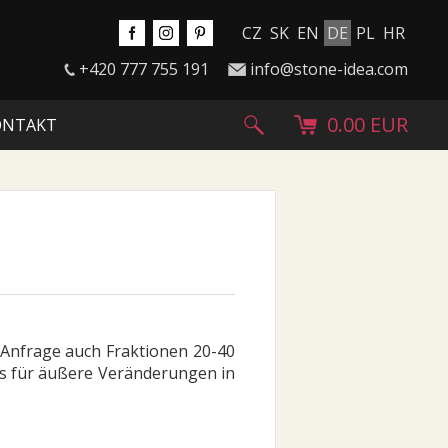
CZ
SK
EN
DE
PL
HR
+420 777 755 191
info@stone-idea.com
0.00 EUR
ONTAKT
 Anfrage auch Fraktionen 20-40
rs für äußere Veränderungen in