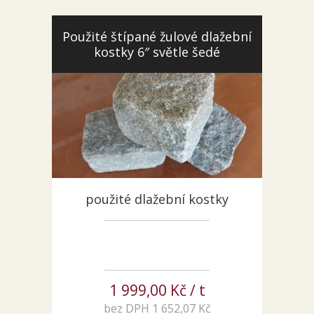
Pískovec
Solitéry
Použité štípané žulové dlažební
kostky 6″ světle šedé
Kamenné bloky
Výrobky z kamene na zakázku
BERA GRAVEL FIX
Creative Floor
Terazzo
Doplňkový sortiment
DLAŽEBNÍ KOSTKY
použité dlažební kostky
KAMENNÉ DLAŽBY, OBKLADY
MLATOVÉ POVRCHY
ZAKÁZKY NA MÍRU
VÝPRODEJ
NOVINKY
1 999,00 Kč / t
BLOG
bez DPH 1 652,07 Kč