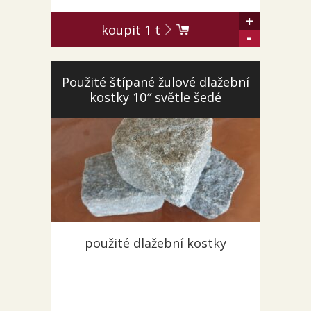
KONTAKT
+
koupit
1
t
-
Použité štípané žulové dlažební
kostky 10″ světle šedé
použité dlažební kostky