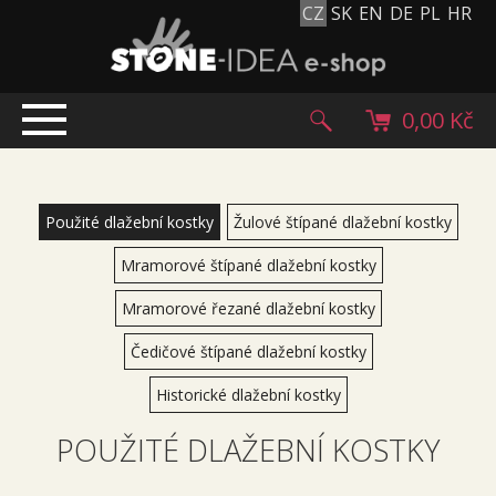
CZ
SK
EN
DE
PL
HR
0,00 Kč
ÚVOD
TOP NABÍDKA
Použité dlažební kostky
Žulové štípané dlažební kostky
PRODUKTY
Mramorové štípané dlažební kostky
Mlatové povrchy
Mramorové řezané dlažební kostky
Dlažební kostky
Historické dlažební kostky
Čedičové štípané dlažební kostky
Lávové kameny
Historické dlažební kostky
Kamenný koberec
POUŽITÉ DLAŽEBNÍ KOSTKY
Kamenné dlažby a obklady
Oblázky, valouny a granulát