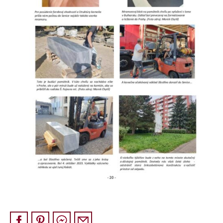
Pískovec
Solitéry
Kamenné bloky
Výrobky z kamene na zakázku
BERA GRAVEL FIX
Creative Floor
Terazzo
Doplňkový sortiment
DLAŽEBNÍ KOSTKY
KAMENNÉ DLAŽBY, OBKLADY
MLATOVÉ POVRCHY
ZAKÁZKY NA MÍRU
VÝPRODEJ
NOVINKY
BLOG