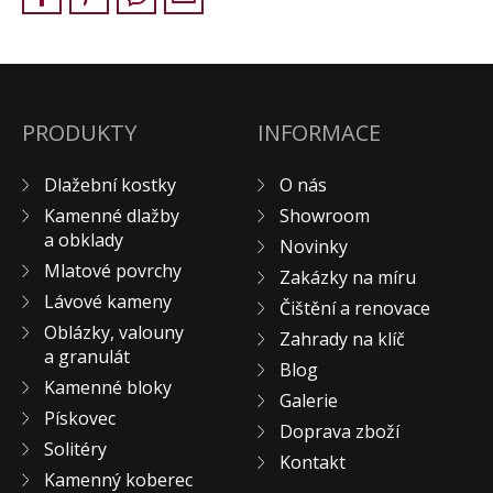
KONTAKT
PRODUKTY
INFORMACE
Dlažební kostky
O nás
Kamenné dlažby
Showroom
a obklady
Novinky
Mlatové povrchy
Zakázky na míru
Lávové kameny
Čištění a renovace
Oblázky, valouny
Zahrady na klíč
a granulát
Blog
Kamenné bloky
Galerie
Pískovec
Doprava zboží
Solitéry
Kontakt
Kamenný koberec