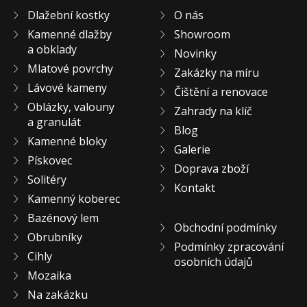
KONTAKT
Dlažební kostky
O nás
Kamenné dlažby
Showroom
a obklady
Novinky
Mlatové povrchy
Zakázky na míru
Lávové kameny
Čištění a renovace
Oblázky, valouny
Zahrady na klíč
a granulát
Blog
Kamenné bloky
Galerie
Pískovec
Doprava zboží
Solitéry
Kontakt
Kamenný koberec
Bazénový lem
Obchodní podmínky
Obrubníky
Podmínky zpracování
Cihly
osobních údajů
Mozaika
Na zakázku