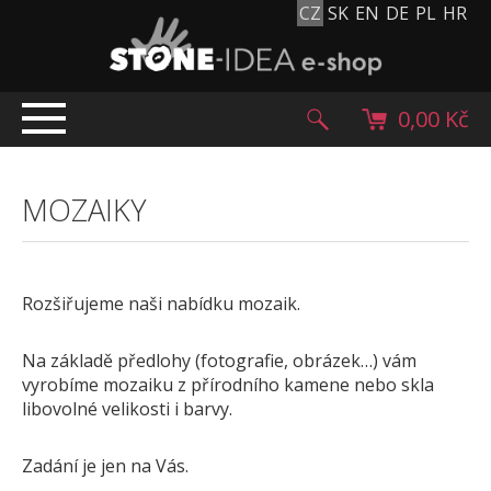
CZ
SK
EN
DE
PL
HR
0,00 Kč
ÚVOD
MOZAIKY
TOP NABÍDKA
PRODUKTY
Mlatové povrchy
Rozšiřujeme naši nabídku mozaik.
Dlažební kostky
Historické dlažební kostky
Na základě předlohy (fotografie, obrázek…) vám
Lávové kameny
vyrobíme mozaiku z přírodního kamene nebo skla
libovolné velikosti i barvy.
Kamenný koberec
Kamenné dlažby a obklady
Zadání je jen na Vás.
Oblázky, valouny a granulát