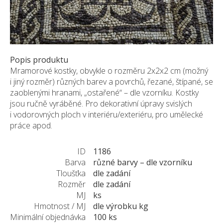
Pískovec
Solitéry
Kamenné bloky
Výrobky z kamene na zakázku
Popis produktu
BERA GRAVEL FIX
Mramorové kostky, obvykle o rozměru 2x2x2 cm (možný
i jiný rozměr) různých barev a povrchů, řezané, štípané, se
Creative Floor
zaoblenými hranami, „ostařené“ – dle vzorníku. Kostky
Terazzo
jsou ručně vyráběné. Pro dekorativní úpravy svislých
Doplňkový sortiment
i vodorovných ploch v interiéru/exteriéru, pro umělecké
práce apod.
DLAŽEBNÍ KOSTKY
KAMENNÉ DLAŽBY, OBKLADY
ID
1186
MLATOVÉ POVRCHY
Barva
různé barvy – dle vzorníku
Tloušťka
dle zadání
ZAKÁZKY NA MÍRU
Rozměr
dle zadání
VÝPRODEJ
MJ
ks
NOVINKY
Hmotnost / MJ
dle výrobku kg
Minimální objednávka
100 ks
BLOG