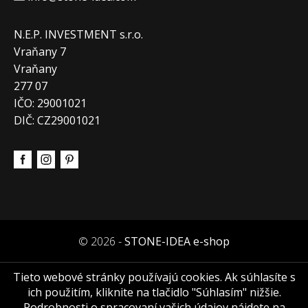
N.E.P. INVESTMENT s.r.o.
Vraňany 7
Vraňany
277 07
IČO: 29001021
DIČ: CZ29001021
© 2026 -
STONE-IDEA e-shop
Tieto webové stránky používajú cookies. Ak súhlasíte s
ich použitím, kliknite na tlačidlo "Súhlasím" nižšie.
Podrobnosti o spracovaní vašich údajov nájdete na