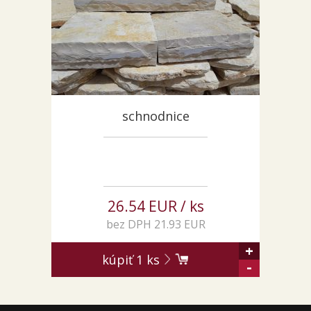
ZÁKAZKY NA MIERU
O NÁS
NOVINKY
SHOWROOM
KONTAKT
schnodnice
26.54 EUR / ks
bez DPH 21.93 EUR
+
kúpiť
1
ks
-