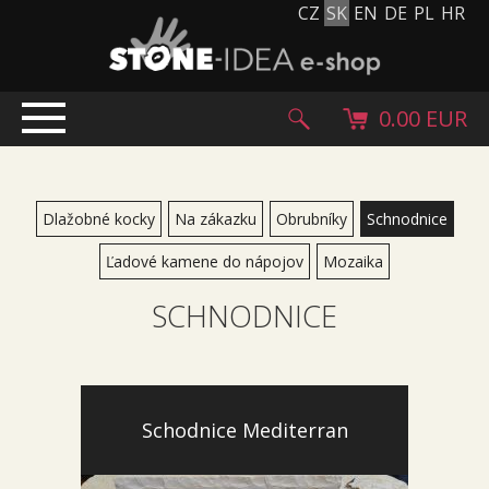
CZ
SK
EN
DE
PL
HR
0.00 EUR
ÚVOD
PRODUKTY
Dlažobné kocky
Na zákazku
Obrubníky
Schnodnice
Kamenný koberec
Ľadové kamene do nápojov
Mozaika
Kamenné dlažby a obklady
SCHNODNICE
Ohrúhliaky, kamienky, granulát
Doplnkový sortiment
Výrobky z kameňa
Kamenné bloky
Schodnice Mediterran
Creative Floor
Terazzo