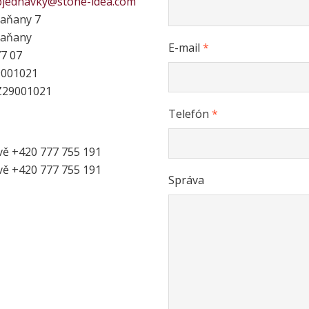
bjednavky@stone-idea.com
aňany 7
raňany
E-mail
*
7 07
9001021
Z29001021
Telefón
*
vě +420 777 755 191
vě +420 777 755 191
Správa