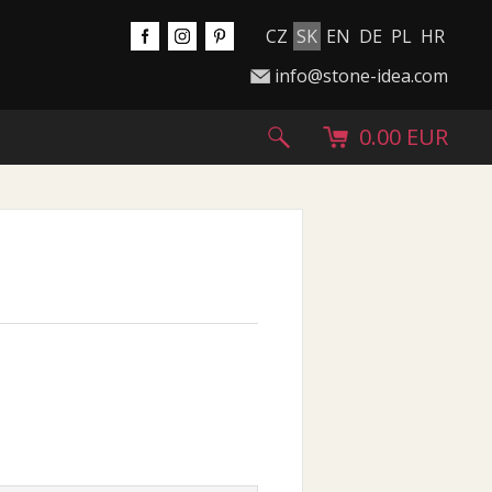
CZ
SK
EN
DE
PL
HR
info@stone-idea.com
0.00 EUR