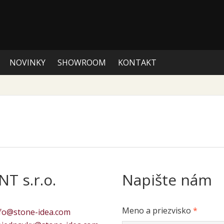
NOVINKY
SHOWROOM
KONTAKT
T s.r.o.
Napište nám
Meno a priezvisko
*
fo@stone-idea.com