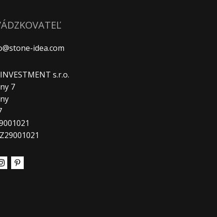
VÁDZKOVATEĽ
fo@stone-idea.com
. INVESTMENT s.r.o.
ny 7
any
7
29001021
CZ29001021