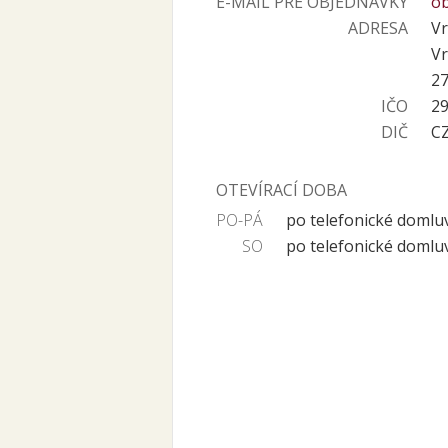
E-MAIL PRE OBJEDNÁVKY
o
ADRESA
Vr
V
27
IČO
2
DIČ
C
OTEVÍRACÍ DOBA
PO-PÁ
po telefonické domlu
SO
po telefonické domlu