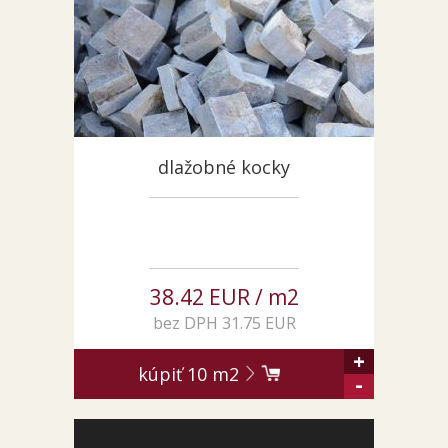
ZÁKAZKY NA MIERU
O NÁS
NOVINKY
SHOWROOM
KONTAKT
dlažobné kocky
38.42 EUR / m2
bez DPH 31.75 EUR
+
kúpiť
10
m2
-