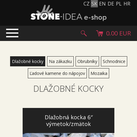
CZ
SK
EN
DE
PL
HR
0.00 EUR
ÚVOD
PRODUKTY
Dlažobné kocky
Na zákazku
Obrubníky
Schnodnice
Kamenný koberec
Ľadové kamene do nápojov
Mozaika
Kamenné dlažby a obklady
DLAŽOBNÉ KOCKY
Ohrúhliaky, kamienky, granulát
Doplnkový sortiment
Výrobky z kameňa
Kamenné bloky
Dlažobná kocka 6″
výmetok/zmätok
Creative Floor
Terazzo