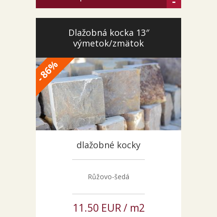
-
Dlažobná kocka 13″
výmetok/zmätok
%
86
-
dlažobné kocky
Růžovo-šedá
11.50 EUR / m2