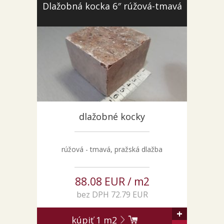
Dlažobná kocka 6″ rúžová-tmavá
dlažobné kocky
rúžová - tmavá, pražská dlažba
88.08 EUR / m2
bez DPH 72.79 EUR
+
kúpiť
1
m2