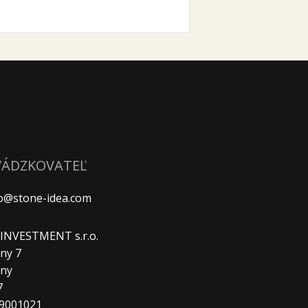
VÁDZKOVATEĽ
fo@stone-idea.com
. INVESTMENT s.r.o.
ny 7
any
7
29001021