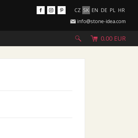
CZ
SK
EN
DE
PL
HR
info@stone-idea.com
0.00 EUR