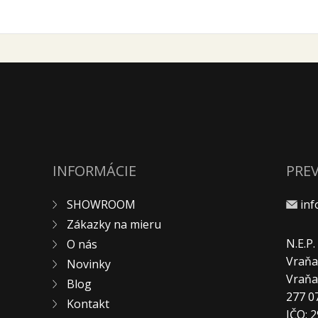
INFORMÁCIE
PRE
SHOWROOM
in
Zákazky na mieru
N.E.P
O nás
Vraňa
Novinky
Vraň
Blog
277 0
Kontakt
IČO: 