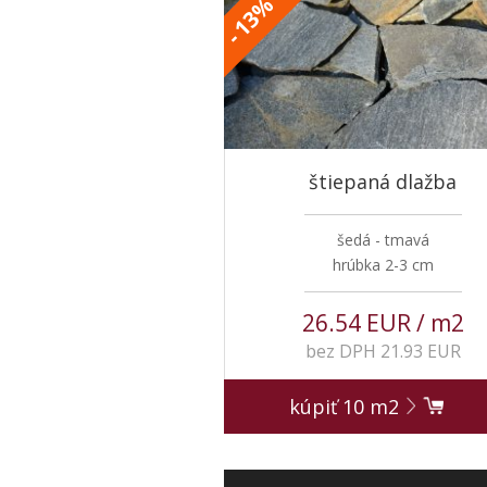
%
13
-
štiepaná dlažba
šedá - tmavá
hrúbka 2-3 cm
26.54 EUR / m2
bez DPH 21.93 EUR
kúpiť
10
m2