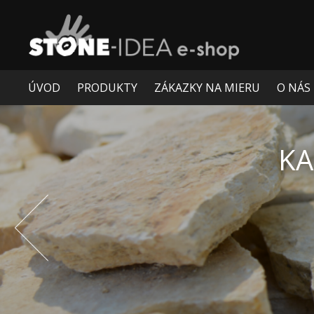
ÚVOD
PRODUKTY
ZÁKAZKY NA MIERU
O NÁS
OKRÚHLIAK
Prev
O