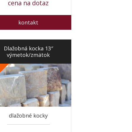
cena na dotaz
kontakt
Dlažobná kocka 13″
výmetok/zmätok
%
dlažobné kocky