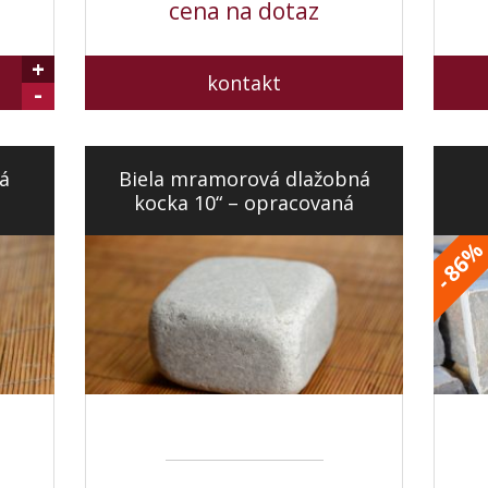
cena na dotaz
+
kontakt
-
á
Biela mramorová dlažobná
kocka 10“ – opracovaná
86
-