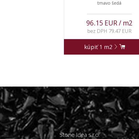
tmavo šedá
96.15 EUR / m2
bez DPH 79.47 EUR
kúpiť
1
m2
Stone Idea s.r.o.