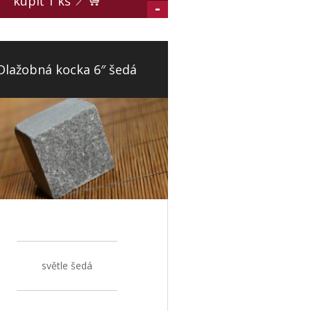
kúpiť
1
ks
-
Dlažobná kocka 6″ šedá
světle šedá