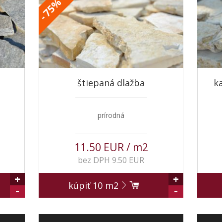
%
75
-
štiepaná dlažba
k
prírodná
11.50 EUR / m2
bez DPH 9.50 EUR
+
+
kúpiť
10
m2
-
-