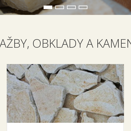
1
2
3
4
AŽBY, OBKLADY A KAME