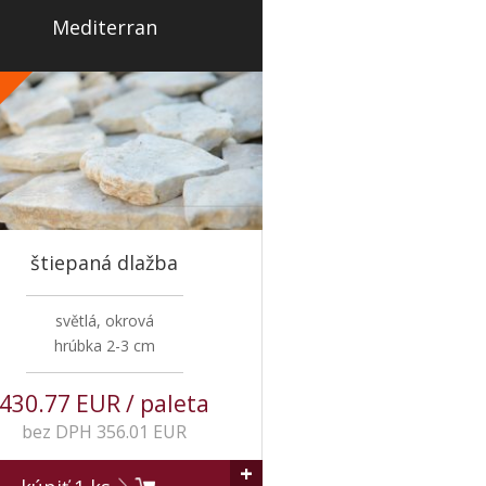
Mediterran
%
štiepaná dlažba
světlá, okrová
hrúbka 2-3 cm
430.77 EUR / paleta
bez DPH 356.01 EUR
+