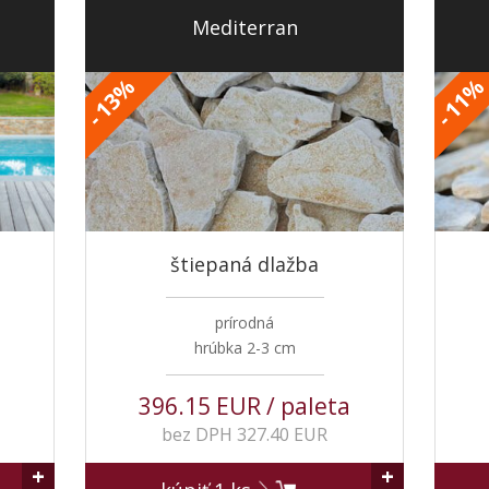
Mediterran
%
13
11
-
-
štiepaná dlažba
prírodná
hrúbka 2-3 cm
396.15 EUR / paleta
bez DPH 327.40 EUR
+
+