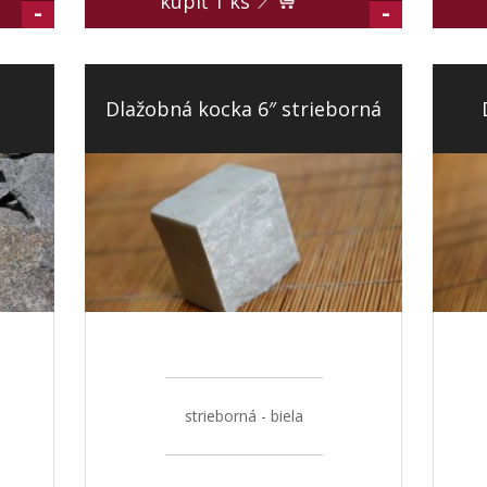
kúpiť
1
ks
-
-
Dlažobná kocka 6″ strieborná
strieborná - biela