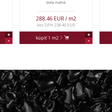
biela matná
288.46 EUR / m2
bez DPH 238.40 EUR
+
+
kúpiť
1
m2
-
-