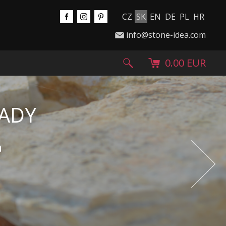
CZ
SK
EN
DE
PL
HR
info@stone-idea.com
0.00 EUR
 A GRANULÁT
Next
radu