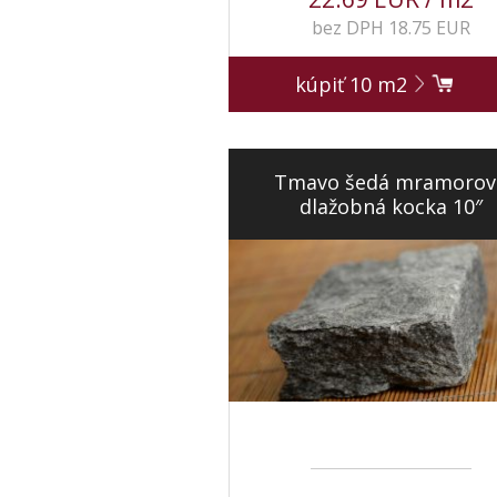
bez DPH 18.75 EUR
kúpiť
10
m2
Tmavo šedá mramorov
dlažobná kocka 10″