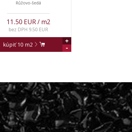
Růžovo-šedá
11.50 EUR / m2
bez DPH 9.50 EUR
+
kúpiť
10
m2
-