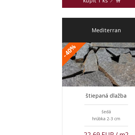
kúpiť
1
ks
Mediterran
%
40
-
štiepaná dlažba
šedá
hrúbka 2-3 cm
22.69 EUR / m2