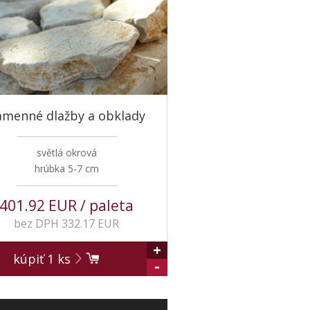
amenné dlažby a obklady
světlá okrová
hrúbka 5-7 cm
401.92 EUR / paleta
bez DPH 332.17 EUR
+
kúpiť
1
ks
-