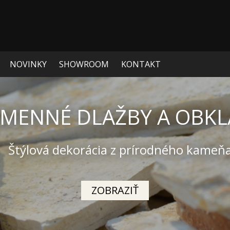
NOVINKY
SHOWROOM
KONTAKT
Y, ŠTRKOVÉ KAMIENKY
riginálna dekorácia nielen pre Vašu záh
ZOBRAZIŤ