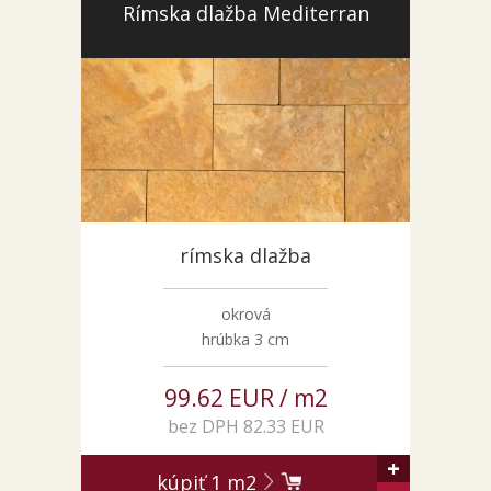
Rímska dlažba Mediterran
rímska dlažba
okrová
hrúbka 3 cm
99.62 EUR / m2
bez DPH 82.33 EUR
+
kúpiť
1
m2