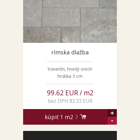
ZÁKAZKY NA MIERU
O NÁS
NOVINKY
SHOWROOM
KONTAKT
rímska dlažba
travertín, hnedý orech
hrúbka 3 cm
99.62 EUR / m2
bez DPH 82.33 EUR
+
kúpiť
1
m2
-