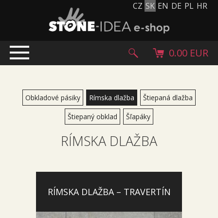
CZ
SK
EN
DE
PL
HR
0.00 EUR
ÚVOD
PRODUKTY
Obkladové pásiky
Rímska dlažba
Štiepaná dlažba
Kamenný koberec
Štiepaný obklad
Šľapáky
Kamenné dlažby a obklady
RÍMSKA DLAŽBA
Ohrúhliaky, kamienky, granulát
Doplnkový sortiment
Výrobky z kameňa
Kamenné bloky
RÍMSKA DLAŽBA – TRAVERTÍN
Creative Floor
Terazzo