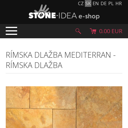
CZ
SK
EN
DE
PL
HR
0.00 EUR
ÚVOD
RÍMSKA DLAŽBA MEDITERRAN
-
PRODUKTY
RÍMSKA DLAŽBA
Kamenný koberec
Kamenné dlažby a obklady
Ohrúhliaky, kamienky, granulát
Doplnkový sortiment
Výrobky z kameňa
Kamenné bloky
Creative Floor
Terazzo