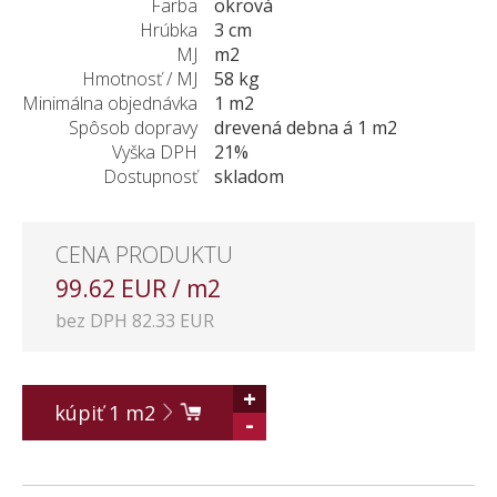
Farba
okrová
Hrúbka
3 cm
MJ
m2
Hmotnosť / MJ
58 kg
Minimálna objednávka
1 m2
Spôsob dopravy
drevená debna á 1 m2
Vyška DPH
21%
Dostupnosť
skladom
CENA PRODUKTU
99.62 EUR / m2
bez DPH 82.33 EUR
+
kúpiť
1
m2
-