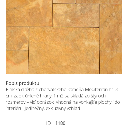
ZÁKAZKY NA MIERU
O NÁS
NOVINKY
SHOWROOM
KONTAKT
Popis produktu
Rímska dlažba z chorvatského kameňa Mediterran hr. 3
cm, zaokrúhlené hrany. 1 m2 sa skladá zo štyroch
rozmerov – viď obrázok. Vhodná na vonkajšie plochy i do
interiéru. Jedinečný, exkluzívny vzhľad.
ID
1180