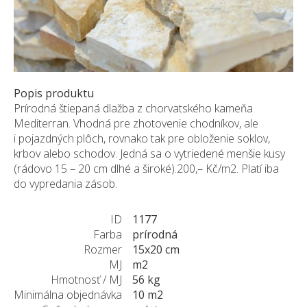
ZÁKAZKY NA MIERU
O NÁS
NOVINKY
SHOWROOM
Popis produktu
KONTAKT
Prírodná štiepaná dlažba z chorvatského kameňa
Mediterran. Vhodná pre zhotovenie chodníkov, ale
i pojazdných plôch, rovnako tak pre obloženie soklov,
krbov alebo schodov. Jedná sa o vytriedené menšie kusy
(rádovo 15 – 20 cm dlhé a široké).200,– Kč/m2. Platí iba
do vypredania zásob.
ID
1177
Farba
prírodná
Rozmer
15x20 cm
MJ
m2
Hmotnosť / MJ
56 kg
Minimálna objednávka
10 m2