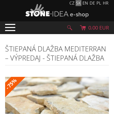
CZ
SK
EN
DE
PL
HR
0.00 EUR
ÚVOD
ŠTIEPANÁ DLAŽBA MEDITERRAN
PRODUKTY
– VÝPREDAJ
-
ŠTIEPANÁ DLAŽBA
Kamenný koberec
Kamenné dlažby a obklady
Ohrúhliaky, kamienky, granulát
%
Doplnkový sortiment
75
-
Výrobky z kameňa
Kamenné bloky
Creative Floor
Terazzo