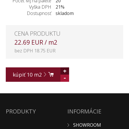
Počet MJ na palete
20
Vyška DPH
21%
Dostupnosť
skladom
CENA PRODUKTU
22.69 EUR / m2
bez DPH 18.75 EUR
+
kúpiť
10
m2
-
PRODUKTY
INFORMÁCIE
SHOWROOM