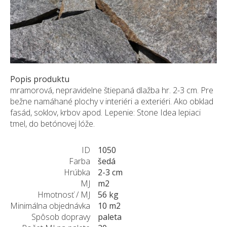
ZÁKAZKY NA MIERU
O NÁS
NOVINKY
SHOWROOM
KONTAKT
Popis produktu
mramorová, nepravidelne štiepaná dlažba hr. 2-3 cm. Pre
bežne namáhané plochy v interiéri a exteriéri. Ako obklad
fasád, soklov, krbov apod. Lepenie: Stone Idea lepiaci
tmel, do betónovej lóže.
ID
1050
Farba
šedá
Hrúbka
2-3 cm
MJ
m2
Hmotnosť / MJ
56 kg
Minimálna objednávka
10 m2
Spôsob dopravy
paleta