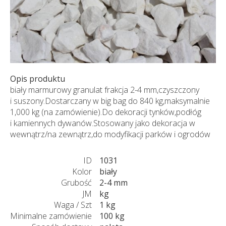
Opis produktu
biały marmurowy granulat frakcja 2-4 mm,czyszczony
i suszony.Dostarczany w big bag do 840 kg,maksymalnie
1,000 kg (na zamówienie).Do dekoracji tynków,podłóg
i kamiennych dywanów.Stosowany jako dekoracja w
wewnątrz/na zewnątrz,do modyfikacji parków i ogrodów
ID
1031
Kolor
biały
Grubość
2-4 mm
JM
kg
Waga / Szt
1 kg
Minimalne zamówienie
100 kg