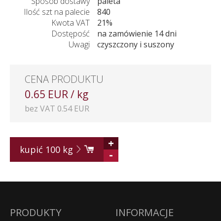
Sposób dostawy
paleta
Ilość szt na palecie
840
Kwota VAT
21%
Dostępość
na zamówienie 14 dni
Uwagi
czyszczony i suszony
CENA PRODUKTU
0.65 EUR / kg
bez VAT 0.54 EUR
+
kupić
100
kg
-
PRODUKTY
INFORMACJE