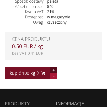
Sposób dostawy
paleta
Ilość szt na palecie
840
Kwota VAT
21%
Dostępość
w magazynie
Uwagi
czyszczony
CENA PRODUKTU
0.50 EUR / kg
bez VAT 0.41 EUR
+
kupić
100
kg
-
PRODUKTY
INFORMACJE