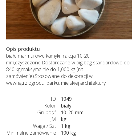
Opis produktu
białe marmurowe kamyki frakcja 10-20
mm,czyszczone.Dostarczane w big bag standardowo do
840 kg,maksymalnie do 1,000 kg (na
zamówienie).Stosowane do dekoracji w
wewnątrz,ogrodu, parku, miejskiej architektury.
ID
1049
Kolor
biały
Grubość
10-20 mm
JM
kg
Waga / Szt
1 kg
Minimalne zamówienie
100 kg